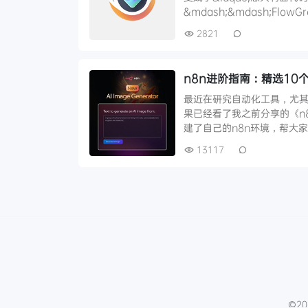
&mdash;&mdash;Flow
2821
n8n进阶指南：精选10个
最近在研究自动化工具，尤其
果已经看了我之前分享的《n
建了自己的n8n环境，帮大
13117
©20