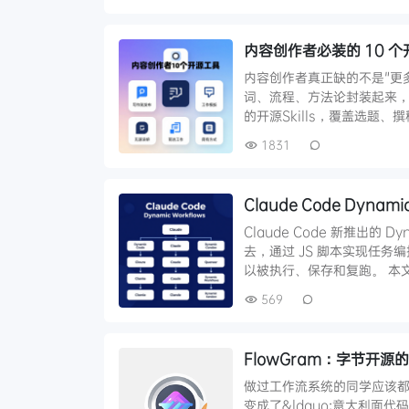
内容创作者必装的 10 个
内容创作者真正缺的不是"更多 
词、流程、方法论封装起来，
的开源Skills，覆盖选题、
1831
Claude Code Dyn
Claude Code 新推出的
去，通过 JS 脚本实现任务
以被执行、保存和复跑。 本
569
FlowGram：字节开源
做过工作流系统的同学应该
变成了&ldquo;意大利面代