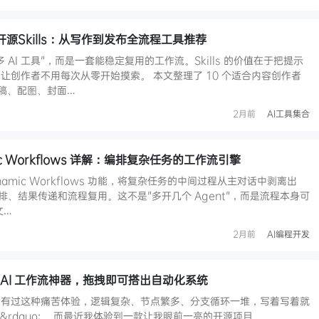
开源Skills：从写作到发布全流程工具推荐
AI 工具"，而是一套能稳定复用的工作流。Skills 的价值在于把提示
让创作者不用每次从零开始摸索。 本文整理了 10 个适合内容创作者
撰稿、配图、封面…
2月前
AI工具集合
amic Workflows 详解：编排复杂任务的工作流引擎
 Dynamic Workflows 功能，将复杂任务的中间过程从主对话中剥离出
编排、结果传递和流程复用。这不是"多开几个 Agent"，而是流程本身可
文…
2月前
AI编程开发
的AI 工作流神器，拖拽即可搭出自动化系统
都有过这种痛苦体验，逻辑复杂、节点繁多、分支循环一堆，写着写着就
码&rdquo;。 而最近我体验到一款让我眼前一亮的开源项目