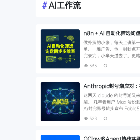
#
AI工作流
n8n + AI 自动化筛
做外贸的小张，每天上班第
单、一堆广告。他一封封点开
完录完，小半天过去了。更糟的是
335
Anthropic封号潮应
这两天 claude 的封号
裂。 几年老用户 Max 号
A\封完账号转头宣布 Fable
328
QClaw多Agent协