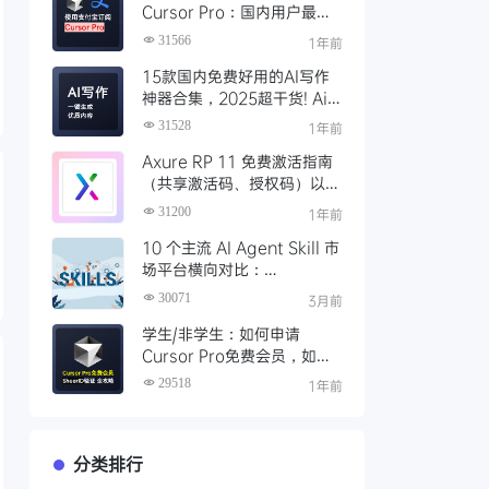
Cursor Pro：国内用户最全
开通教程（附取消自动扣费）
31566
1年前
15款国内免费好用的AI写作
神器合集，2025超干货! Ai
写作工具推荐，支持论文长文
31528
1年前
Axure RP 11 免费激活指南
（共享激活码、授权码）以及
永久激活方法分享
31200
1年前
10 个主流 AI Agent Skill 市
场平台横向对比：
Clawhub、Skillsmp、
30071
3月前
SkillHub 哪家强？
学生/非学生：如何申请
Cursor Pro免费会员，如何
通过SheerID验证快速激活全
29518
1年前
攻略
分类排行