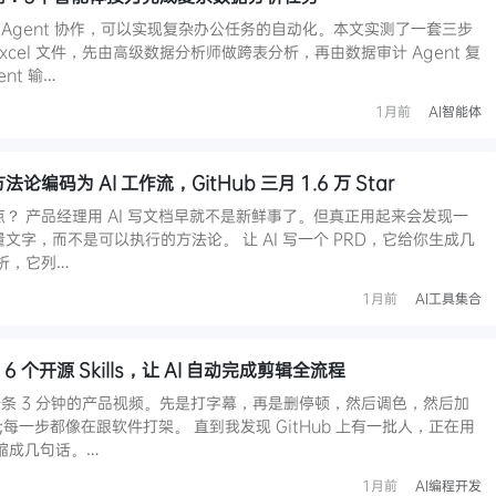
多 Agent 协作，可以实现复杂办公任务的自动化。本文实测了一套三步
xcel 文件，先由高级数据分析师做跨表分析，再由数据审计 Agent 复
nt 输…
1月前
AI智能体
法论编码为 AI 工作流，GitHub 三月 1.6 万 Star
差一点？ 产品经理用 AI 写文档早就不是新鲜事了。但真正用起来会发现一
量文字，而不是可以执行的方法论。 让 AI 写一个 PRD，它给你生成几
分析，它列…
1月前
AI工具集合
 个开源 Skills，让 AI 自动完成剪辑全流程
条 3 分钟的产品视频。先是打字幕，再是删停顿，然后调色，然后加
sh;每一步都像在跟软件打架。 直到我发现 GitHub 上有一批人，正在用
压缩成几句话。…
1月前
AI编程开发