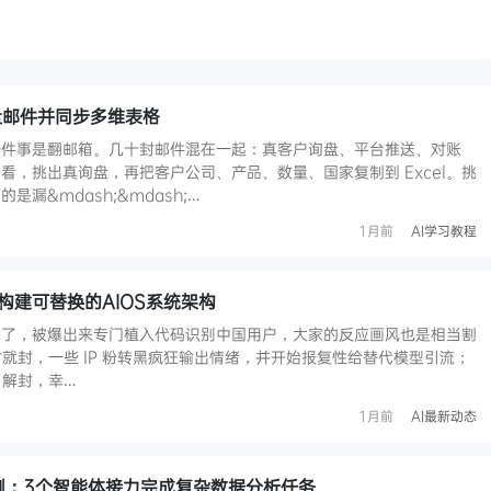
选询盘邮件并同步多维表格
一件事是翻邮箱。几十封邮件混在一起：真客户询盘、平台推送、对账
看，挑出真询盘，再把客户公司、产品、数量、国家复制到 Excel。挑
漏&mdash;&mdash;…
1月前
AI学习教程
对：构建可替换的AIOS系统架构
潮又来了，被爆出来专门植入代码识别中国用户，大家的反应画风也是相当割
说封就封，一些 IP 粉转黑疯狂输出情绪，并开始报复性给替代模型引流；
5 解封，幸…
1月前
AI最新动态
作实测：3个智能体接力完成复杂数据分析任务