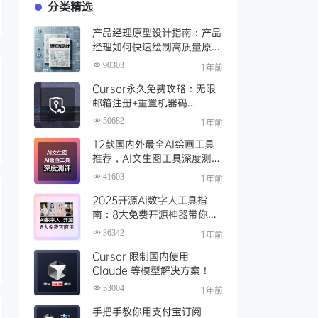
分类精选
产品经理原型设计指南：产品
经理如何快速绘制高质量原
型？（附步骤与资源）
90303
1年前
Cursor永久免费攻略：无限
邮箱注册+重置机器码
+Cursor试用期重置工具实现
50682
1年前
永久免费使用
12款国内外最全AI绘画工具
推荐，AI文生图工具深度测评
与场景化对比
41603
1年前
2025开源AI数字人工具指
南：8大免费开源神器带你免
费解锁可商用的AI数字人
36342
1年前
Cursor 限制国内使用
Claude 等模型解决方案！
33004
1年前
手把手教你用支付宝订阅