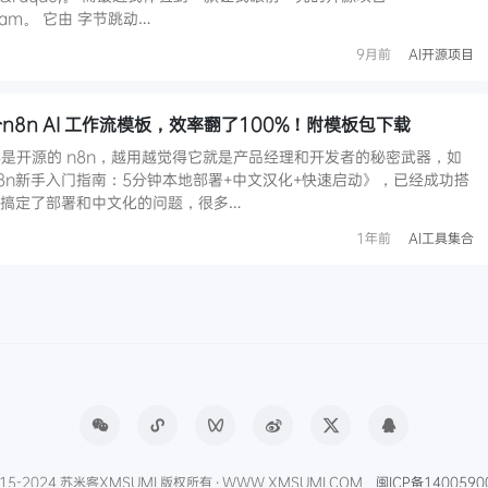
Gram。 它由 字节跳动…
9月前
AI开源项目
n8n AI 工作流模板，效率翻了100%！附模板包下载
是开源的 n8n，越用越觉得它就是产品经理和开发者的秘密武器，如
8n新手入门指南：5分钟本地部署+中文汉化+快速启动》，已经成功搭
家搞定了部署和中文化的问题，很多…
1年前
AI工具集合
15-2024 苏米客XMSUMI 版权所有 · WWW.XMSUMI.COM
闽ICP备1400590