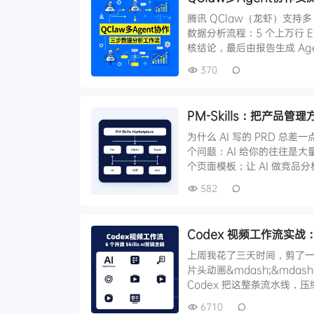
腾讯 QClaw（龙虾）支持
数据分析流程：5 个上万行 E
核结论，最后由报告生成 Age
370
PM-Skills：把产品管理方
为什么 AI 写的 PRD 总
个问题：AI 给你的往往是大
个页面模板；让 AI 做竞品
582
Codex 视频工作流实战：6
上周我花了三天时间，剪了一
片头动画&mdash;&mda
Codex 把这整条流水线，
6710