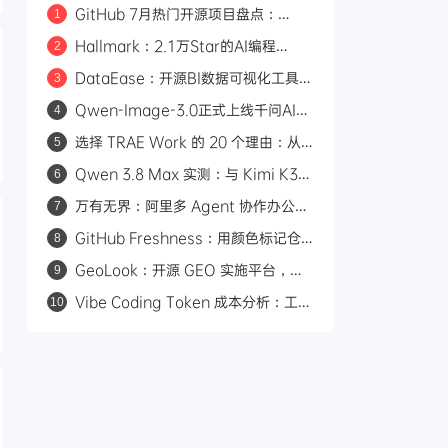
GitHub 7月热门开源项目盘点：
1
Hallmark、Orca、Strix 等 17 个值
Hallmark：2.1万Star的AI编程
2
得关注的项目
Skill，57道检测关卡告别AI味前端页
DataEase：开源BI数据可视化工具，
3
面设计
拖拽制图+Apache Doris加速查询，
Qwen-Image-3.0正式上线千问AI平
4
支持多数据源
台：Arena.ai文生图榜单国内第一，
选择 TRAE Work 的 20 个理由：从
5
4.5k token复杂版面一次生成
打开即用到安全兜底的 AI 生产力平台
Qwen 3.8 Max 实测：与 Kimi K3
6
三场景对比，工程严谨度更胜一筹
万有无界：阿里多 Agent 协作办公平
7
台，从目标到交付的全流程拆解
GitHub Freshness：用颜色标记仓
8
库文件更新时间，一眼判断项目活跃度
GeoLook：开源 GEO 实施平台，打
9
通 AI 引擎品牌曝光全流程
Vibe Coding Token 成本分析：工具
10
调用与推理占了 76% 的输出开销