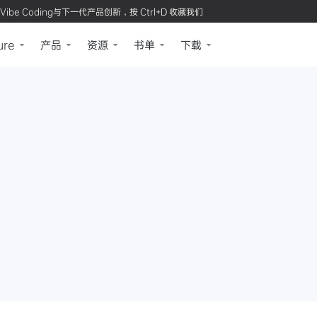
Vibe Coding与下一代产品创新，按 Ctrl+D 收藏我们
ure
产品
资源
书单
下载