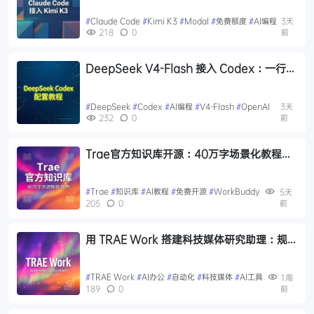
#
Claude Code
#
Kimi K3
#
Modal
#
免费额度
#
AI编程
3天
218
0
前
DeepSeek V4-Flash 接入 Codex：一行命
令配置，性价比对标 GPT-5.6 Luna
#
DeepSeek
#
Codex
#
AI编程
#
V4-Flash
#
OpenAI
3天
232
0
前
Trae官方知识库开源：40万字场景化教程覆
盖30+工作场景
#
Trae
#
知识库
#
AI教程
#
免费开源
#
WorkBuddy
5天
205
0
前
用 TRAE Work 搭建科技媒体研究助理：规
则+技能+自动化
#
TRAE Work
#
AI办公
#
自动化
#
科技媒体
#
AI工具
1周
189
0
前