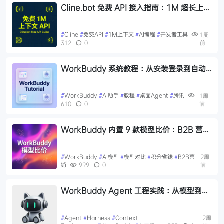
Cline.bot 免费 API 接入指南：1M 超长上下
文，三款模型任选
#
Cline
#
免费API
#
1M上下文
#
AI编程
#
开发者工具
1周
312
0
前
WorkBuddy 系统教程：从安装登录到自动
化任务，50 张图手把手教你上手 AI 桌面助手
#
WorkBuddy
#
AI助手
#
教程
#
桌面Agent
#
腾讯
1周
610
0
前
WorkBuddy 内置 9 款模型比价：B2B 营销
人省积分选型指南
#
WorkBuddy
#
AI模型
#
模型对比
#
积分省钱
#
B2B营
2周
销
999
0
前
WorkBuddy Agent 工程实践：从模型到
Harness 的产品化路径
#
Agent
#
Harness
#
Context
2周