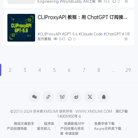
Engineering
#
WorkBuddy
#
AI工程
353
0
前
CLIProxyAPI 教程：用 ChatGPT 订阅接入
Claude Code，调用 GPT-5.6 模型
#
CLIProxyAPI
#
GPT-5.6
#
Claude Code
#
ChatGPT
#
3周
反代教程
845
0
前
2
3
4
5
6
7
8
...
29
©2015-2024 苏米客XMSUMI 版权所有 · WWW.XMSUMI.COM
闽ICP备
14005900号-6
微信文章助手
程序库
免费影视APP
免费字体下载
产品经理导航
爱克硕儿
产品经理AI资讯
Axure元件库下载
申请友联