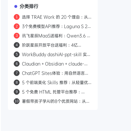
分类排行
选择 TRAE Work 的 20 个理由：从
1
打开即用到安全兜底的 AI 生产力平台
3个免费模型API推荐：Laguna S 2.1
2
编程、Ling-3.0-flash工具调用、
讯飞星辰MaaS送福利：Qwen3.6 日
3
Qwen3-Embedding向量检索
耗100亿Token全额返还
阶跃星辰开放平台送福利：4亿
4
Credits免费用，新用户限领一次
WorkBuddy dashiAI-ppt-skill 实
5
战：3 分钟自动生成专业演示文稿
Claudian + Obsidian + claude-
6
obsidian 三件套：打造本地 AI 第二
ChatGPT Sites体验：用自然语言描
7
大脑
述网站，一句话完成部署上线
5 个前端美化 Skills 推荐：从轻量优
8
化到完整设计系统，告别 AI 生成页面
5 个免费 HTML 托管平台推荐：
9
粗糙感
Cloudflare Pages、Vercel、
暑假带孩子学AI的8个优质网站：从启
10
Netlify 等部署方案对比
蒙到项目实践全指南