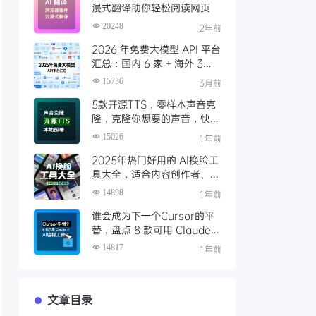
浸式翻译助你轻松阅读网页
20248
2年前
2026 年免费大模型 API 平台
汇总：国内 6 家 + 海外 3
家，零成本调用顶级模型
15736
3月前
5款开源TTS，零样本声音克
隆，克隆你想要的声音，快速
本地部署（含一键包下载）
15026
1年前
2025年热门好用的 AI换脸工
具大全，适合内容创作者、视
频剪辑师、特效制作、AI 爱
14898
1年前
好者使用
谁会成为下一个Cursor的平
替，盘点 8 款可用 Claude 4
的AI编程工具
14817
1年前
文章目录