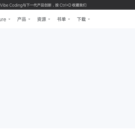
Vibe Coding与下一代产品创新，按 Ctrl+D 收藏我们
ure
产品
资源
书单
下载