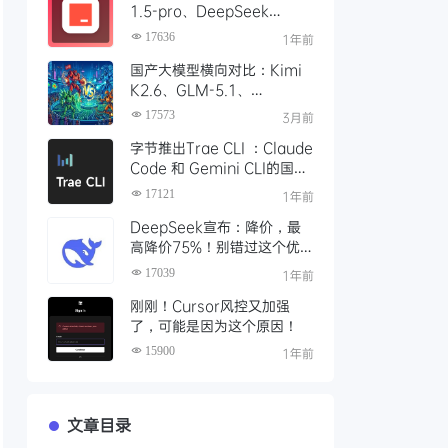
1.5-pro、DeepSeek
R1/V3模型，对比 Trae 国际
17636
1年前
版有什么不同
国产大模型横向对比：Kimi
K2.6、GLM-5.1、
Qwen3、MiniMax M2 四
17573
3月前
大模型选型指南
字节推出Trae CLI ：Claude
Code 和 Gemini CLI的国产
平替 ？手把手教你如何安装
17121
1年前
Trae Agent
DeepSeek宣布：降价，最
高降价75%！别错过这个优
惠时段，赶紧充值
17039
1年前
t/regions for more information.
刚刚！Cursor风控又加强
了，可能是因为这个原因！
15900
1年前
文章目录