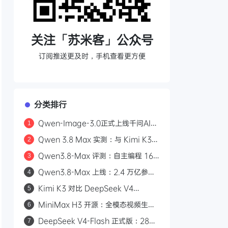
关注「苏米客」公众号
订阅推送更及时，手机查看更方便
分类排行
Qwen-Image-3.0正式上线千问AI平
1
台：Arena.ai文生图榜单国内第一，
Qwen 3.8 Max 实测：与 Kimi K3
2
4.5k token复杂版面一次生成
三场景对比，工程严谨度更胜一筹
Qwen3.8-Max 评测：自主编程 16
3
天、2.4 万亿参数，能否挑战 GPT？
Qwen3.8-Max 上线：2.4 万亿参
4
数，自主编程 16 天，API 首发千问
Kimi K3 对比 DeepSeek V4
5
AI 平台
Flash：2.8 万亿参数与 50 倍价差的
MiniMax H3 开源：全模态视频生成
6
路线之争
模型，支持 2K/15 秒/立体声
DeepSeek V4-Flash 正式版：284B
7