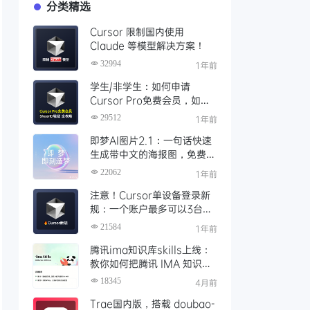
分类精选
Cursor 限制国内使用
Claude 等模型解决方案！
32994
1年前
学生/非学生：如何申请
Cursor Pro免费会员，如何
通过SheerID验证快速激活全
29512
1年前
攻略
即梦AI图片2.1：一句话快速
生成带中文的海报图，免费AI
文生图、视频工具、AIGC创
22062
1年前
作工具
注意！Cursor单设备登录新
规：一个账户最多可以3台设
备登录，且限制单点登录
21584
1年前
腾讯ima知识库skills上线：
教你如何把腾讯 IMA 知识库
接入 OpenClaw 一步打通
18345
4月前
Trae国内版，搭载 doubao-