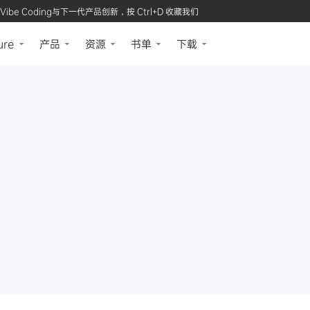
Vibe Coding与下一代产品创新，按 Ctrl+D 收藏我们
ure
产品
资源
书单
下载