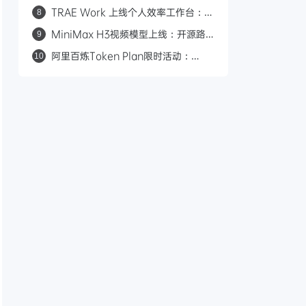
参数九项 Agent 测试全胜，对标
TRAE Work 上线个人效率工作台：一
8
Claude Opus 4.8
键复刻、进度可视化、多端适配
MiniMax H3视频模型上线：开源路
9
线、多模态输入、0.23元/秒对标
阿里百炼Token Plan限时活动：
10
Seedance
Qwen3.8-Max夜间0.2折，39元
Lite套餐超值体验