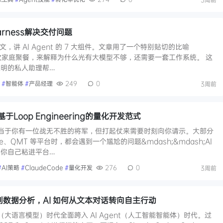
rness解决交付问题
长文，讲 AI Agent 的 7 大组件。文章用了一个特别贴切的比喻
组织一次家庭聚餐，来解释为什么光有大模型不够，还需要一套工作系统。 这
明的私人助理帮…
#
智能体
#
产品经理
249
0
3周前
Loop Engineering的量化开发范式
，相当于你有一位战无不胜的将军，但打起仗来需要时刻向你请示。大部分
e、QMT 等平台时，都会遇到一个尴尬的问题&mdash;&mdash;AI
你自己粘进平台…
#
AI策略
#
ClaudeCode
#
量化开发
276
0
3周前
建站到数据分析，AI 如何从文本对话转向自主行动
LLM（大语言模型）时代全面跨入 AI Agent（人工智能智能体）时代。过