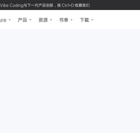
Vibe Coding与下一代产品创新，按 Ctrl+D 收藏我们
ure
产品
资源
书单
下载