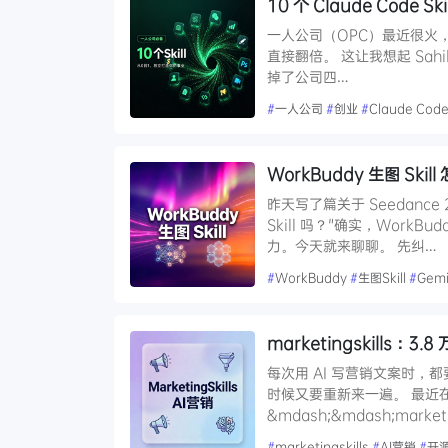
10 个 Claude Code
一人公司（OPC）最近很火，
直接翻倍。 这让我想起 Sahil 
掉了公司四…
#
一人公司
#
创业
#
Claude Cod
WorkBuddy 生图 Sk
昨天写了篇关于 Seedance
Skill 吗？"确实，Wor
力。今天就来聊聊。 先纠…
#
WorkBuddy
#
生图Skill
#
Gemi
marketingskills：
每次用 AI 写营销文案时
时候又要重新来一遍。 最近在
&mdash;&mdash;mark
#
marketingskills
#
AI营销
#
开