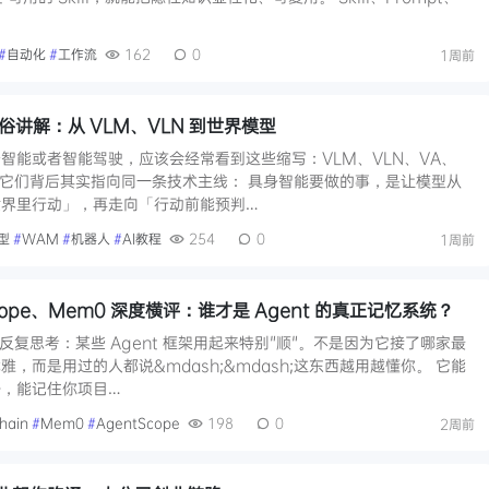
…
#
自动化
#
工作流
162
0
1周前
俗讲解：从 VLM、VLN 到世界模型
智能或者智能驾驶，应该会经常看到这些缩写：VLM、VLN、VA、
X。它们背后其实指向同一条技术主线： 具身智能要做的事，是让模型从
世界里行动」，再走向「行动前能预判…
型
#
WAM
#
机器人
#
AI教程
254
0
1周前
tScope、Mem0 深度横评：谁才是 Agent 的真正记忆系统？
人反复思考：某些 Agent 框架用起来特别"顺"。不是因为它接了哪家最
，而是用过的人都说&mdash;&mdash;这东西越用越懂你。 它能
，能记住你项目…
hain
#
Mem0
#
AgentScope
198
0
2周前