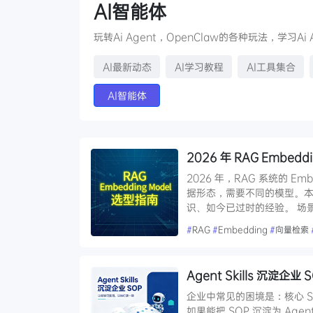
AI智能体
玩转Ai Agent，OpenClaw的各种玩法，学习Ai
AI最新动态
AI学习教程
AI工具集合
AI智能体
2026 年 RAG Embe
2026 年，RAG 系统的 
据形态，需要不同的模型。本
识、如今已过时的经验。 场
#
RAG
#
Embedding
#
向量检索
Agent Skills 沉
企业中常见的困境是：核心 
如果能把 SOP 沉淀为 Agen