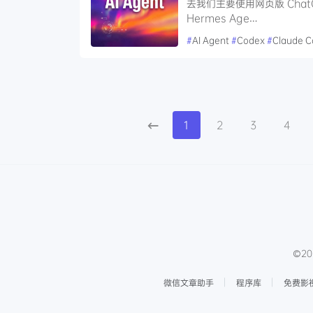
去我们主要使用网页版 ChatGP
Hermes Age…
#
AI Agent
#
Codex
#
Claude 
1
2
3
4
©20
微信文章助手
程序库
免费影视