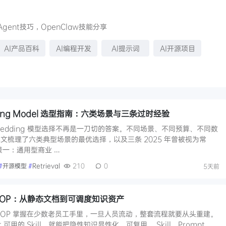
 Agent技巧，OpenClaw技能分享
AI产品百科
AI编程开发
AI提示词
AI开源项目
dding Model 选型指南：六类场景与三条过时经验
Embedding 模型选择不再是一刀切的答案。不同场景、不同预算、不同数
文梳理了六类典型场景的最优选择，以及三条 2025 年曾被视为常
景一：通用型商业 …
#
开源模型
#
Retrieval
210
0
5天前
淀企业 SOP：从静态文档到可调度知识资产
SOP 掌握在少数老员工手里，一旦人员流动，整套流程就要从头重建。
t 可用的 Skill，就能把隐性知识显性化、可复用。 Skill、Prompt、