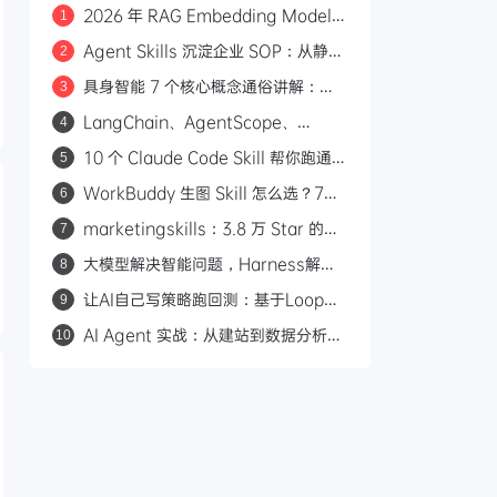
2026 年 RAG Embedding Model
1
选型指南：六类场景与三条过时经验
Agent Skills 沉淀企业 SOP：从静态
2
文档到可调度知识资产
具身智能 7 个核心概念通俗讲解：从
3
VLM、VLN 到世界模型
LangChain、AgentScope、
4
Mem0 深度横评：谁才是 Agent 的
10 个 Claude Code Skill 帮你跑通一
5
真正记忆系统？
人公司创业链路
WorkBuddy 生图 Skill 怎么选？7个
6
工具和 5大模型一次讲清
marketingskills：3.8 万 Star 的开
7
源营销技能库，给 AI Agent 装上营销
大模型解决智能问题，Harness解决
8
专家大脑
交付问题
让AI自己写策略跑回测：基于Loop
9
Engineering的量化开发范式
AI Agent 实战：从建站到数据分析，
10
AI 如何从文本对话转向自主行动