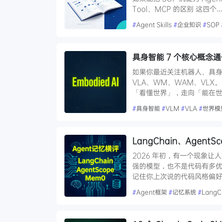
Tool、MCP 的区别 这四个
#
Agent Skills
#
企业知识
#
SOP
具身智能 7 个核心概念通
如果你最近关注机器人、具身
VLA、WM、WAM、VL
「看懂世界」，走向「能在
#
具身智能
#
VLM
#
VLA
#
世界模
LangChain、Agen
2026 年初，有一个现象让
强的模型，也不是代码有多优雅
记住你上次说的代码风格偏好
#
Agent框架
#
记忆系统
#
LangC