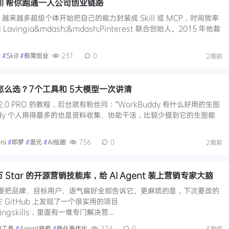
 Skill 帮你跑通一人公司创业链路
越来越多超级个体开始把自己的能力封装成 Skill 或 MCP，时间效率
Lavingia&mdash;&mdash;Pinterest 联合创始人。2015 年他裁
e
#
Skill
#
极简创业
231
0
2周前
ill 怎么选？7个工具和 5大模型一次讲清
 2.0 PRO 的教程，后台就有粉丝问："WorkBuddy 有什么好用的生图
kBuddy 个人用得最多的也是资料收集、协助干活，比较少提到它的生图能
ni
#
即梦
#
混元
#
AI绘画
756
0
2周前
3.8 万 Star 的开源营销技能库，给 AI Agent 装上营销专家大脑
，都要把品牌、目标用户、语气偏好全部告诉它。更麻烦的是，下次要改的
 GitHub 上发现了一个很实用的项目
etingskills，里面有一堆专门解决营…
源工具
#
Agent技能
#
转化率优化
274
0
3周前