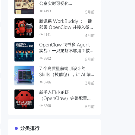
公室实时可视化
OpenClaw（小龙虾）的工
4193
5月前
作状态
腾讯系 WorkBuddy ：一键
部署 OpenClaw 并接入微
信，扫码即用，体验丝滑
4141
4月前
OpenClaw 飞书多 Agent
实战：一只龙虾不够用？教你
养一池子龙虾
3802
5月前
7 个高质量前端UI设计的
Skills（技能包），让 AI 编
程生成高质量UI代码
3706
3月前
新手入门小龙虾
（OpenClaw）完整配置指
南
3500
5月前
分类排行