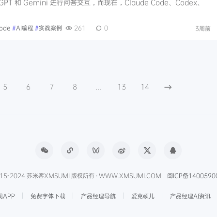
T 和 Gemini 进行问答交互，而现在，Claude Code、Codex、
Code
#
AI编程
#
实战案例
261
0
3周前
5
6
7
8
...
13
14
15-2024 苏米客XMSUMI 版权所有 · WWW.XMSUMI.COM
闽ICP备1400590
APP
免费字体下载
产品经理导航
爱克硕儿
产品经理AI资讯