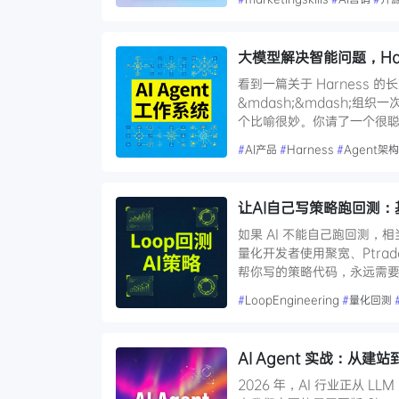
大模型解决智能问题，Ha
看到一篇关于 Harness 的
&mdash;&mdash;
个比喻很妙。你请了一个很聪
#
AI产品
#
Harness
#
Agent架构
让AI自己写策略跑回测：基于
如果 AI 不能自己跑回测
量化开发者使用聚宽、Ptrad
帮你写的策略代码，永远需要
#
LoopEngineering
#
量化回测
AI Agent 实战：从
2026 年，AI 行业正从 