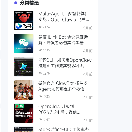
分类精选
Multi-Agent（多智能体）
实战：OpenClaw x 飞书机
器人，为每个业务场景打造专
7174
5月前
属多Agent项目协作群
微信 iLink Bot 协议深度拆
解：开发者必备实战手册
6335
4月前
即梦CLI：如何用OpenClaw
搭建AI工作流实现24小时自
动化生图、生视频创作
5276
4月前
微信官方 ClawBot 插件多
Agent如何绑定多个微信
号？让全家人都用上了
5235
4月前
OpenClaw！
OpenClaw 升级到
2026.3.24 后，微信
ClawBot 插件更新指南
4567
4月前
Star-Office-UI：用像素办