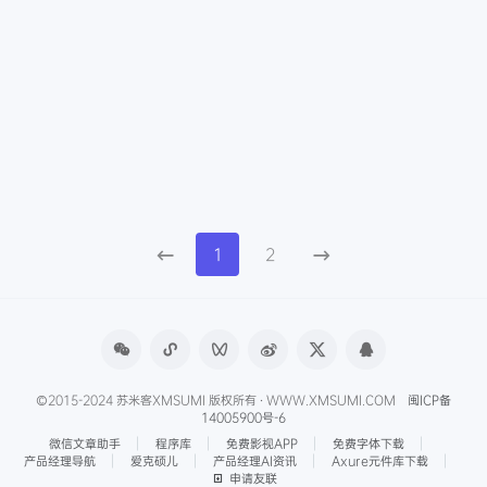
1
2
©2015-2024 苏米客XMSUMI 版权所有 · WWW.XMSUMI.COM
闽ICP备
14005900号-6
微信文章助手
程序库
免费影视APP
免费字体下载
产品经理导航
爱克硕儿
产品经理AI资讯
Axure元件库下载
申请友联