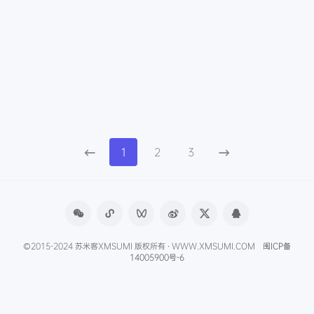
1
2
3
©2015-2024 苏米客XMSUMI 版权所有 · WWW.XMSUMI.COM
闽ICP备
14005900号-6
微信文章助手
程序库
免费影视APP
免费字体下载
产品经理导航
爱克硕儿
产品经理AI资讯
Axure元件库下载
申请友联