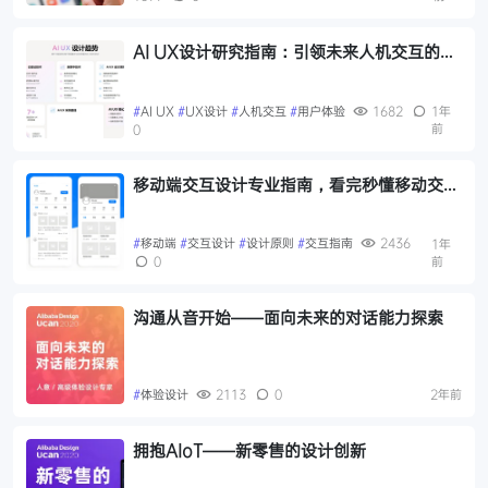
AI UX设计研究指南：引领未来人机交互的创
新之路
#
AI UX
#
UX设计
#
人机交互
#
用户体验
1682
1年
前
0
移动端交互设计专业指南，看完秒懂移动交互
设计原则，建议收藏
#
移动端
#
交互设计
#
设计原则
#
交互指南
2436
1年
0
前
沟通从音开始——面向未来的对话能力探索
#
体验设计
2113
0
2年前
拥抱AIoT——新零售的设计创新