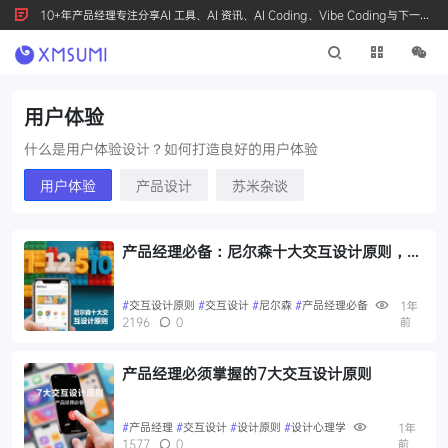
10+年产品经理专注分享AI 工具、AI 资讯、AI Coding、Vibe Coding与下一代
产品创新，按 Ctrl+D 收藏我们
用户体验
什么是用户体验设计？如何打造良好的用户体验
用户体验
产品设计
苏米杂谈
产品经理必备：尼尔森十大交互设计原则，让
你的产品从"能用"到"好用"
#
交互设计原则
#
交互设计
#
尼尔森
#
产品经理必备
1年
2196
0
前
产品经理必须掌握的7大交互设计原则
#
产品经理
#
交互设计
#
设计原则
#
设计心理学
1年
1577
0
前