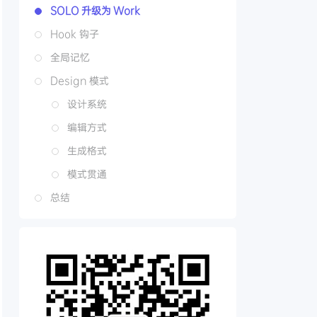
SOLO 升级为 Work
Hook 钩子
全局记忆
Design 模式
设计系统
编辑方式
生成格式
模式贯通
总结