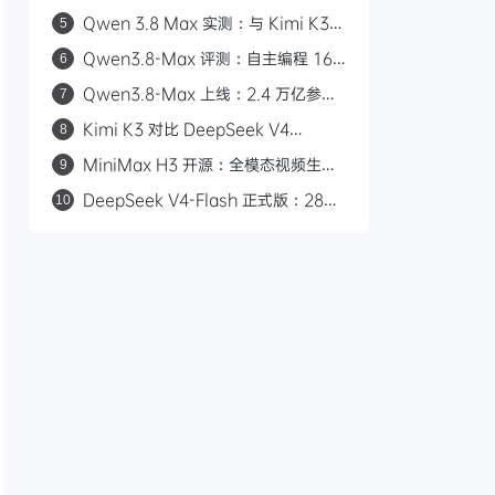
台：Arena.ai文生图榜单国内第一，
Qwen 3.8 Max 实测：与 Kimi K3
5
4.5k token复杂版面一次生成
三场景对比，工程严谨度更胜一筹
Qwen3.8-Max 评测：自主编程 16
6
天、2.4 万亿参数，能否挑战 GPT？
Qwen3.8-Max 上线：2.4 万亿参
7
数，自主编程 16 天，API 首发千问
Kimi K3 对比 DeepSeek V4
8
AI 平台
Flash：2.8 万亿参数与 50 倍价差的
MiniMax H3 开源：全模态视频生成
9
路线之争
模型，支持 2K/15 秒/立体声
DeepSeek V4-Flash 正式版：284B
10
参数九项 Agent 测试全胜，对标
Claude Opus 4.8