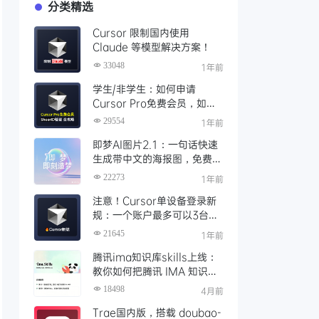
分类精选
Cursor 限制国内使用
Claude 等模型解决方案！
33048
1年前
学生/非学生：如何申请
Cursor Pro免费会员，如何
通过SheerID验证快速激活全
29554
1年前
攻略
即梦AI图片2.1：一句话快速
生成带中文的海报图，免费AI
文生图、视频工具、AIGC创
22273
1年前
作工具
注意！Cursor单设备登录新
规：一个账户最多可以3台设
备登录，且限制单点登录
21645
1年前
腾讯ima知识库skills上线：
教你如何把腾讯 IMA 知识库
接入 OpenClaw 一步打通
18498
4月前
Trae国内版，搭载 doubao-