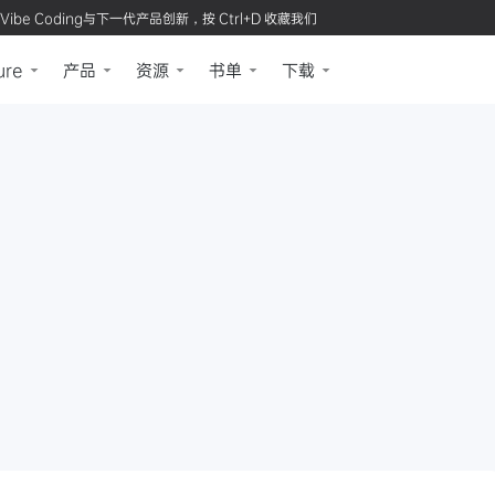
Vibe Coding与下一代产品创新，按 Ctrl+D 收藏我们
ure
产品
资源
书单
下载