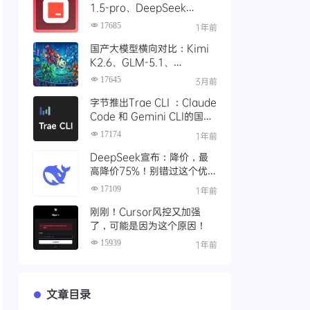
1.5-pro、DeepSeek
R1/V3模型，对比 Trae 国际
17685
1年前
版有什么不同
国产大模型横向对比：Kimi
K2.6、GLM-5.1、
Qwen3、MiniMax M2 四
17645
3月前
大模型选型指南
字节推出Trae CLI ：Claude
Code 和 Gemini CLI的国产
平替 ？手把手教你如何安装
17174
1年前
Trae Agent
DeepSeek宣布：降价，最
高降价75%！别错过这个优
惠时段，赶紧充值
17109
1年前
刚刚！Cursor风控又加强
了，可能是因为这个原因！
15939
1年前
文章目录