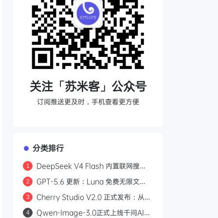
关注「苏米客」公众号
订阅推送更及时，手机查看更方便
分类排行
DeepSeek V4 Flash 内置联网搜
1
索：Responses API 原生支持
GPT-5.6 更新：Luna 免费无限文
2
web_search，Codex 可直接调用
本，Sol 统一付费 Chat 快答与深思
Cherry Studio V2.0 正式发布：从
3
AI 聊天客户端到 Agent 自主执行的全
Qwen-Image-3.0正式上线千问AI平
4
能工作站