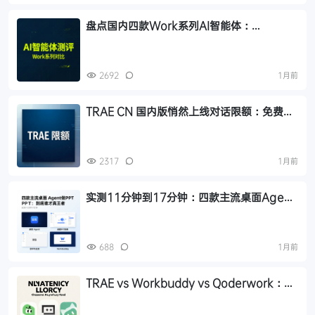
盘点国内四款Work系列AI智能体：
WorkBuddy、QoderWork、KimiWork、
Trae Work对比
2692
1月前
TRAE CN 国内版悄然上线对话限额：免费及
Pro 套餐均受影响
2317
1月前
实测11分钟到17分钟：四款主流桌面Agent
做PPT，到底谁才是真王者？
688
1月前
TRAE vs Workbuddy vs Qoderwork：国
内三大桌面AI助手横评与选型建议