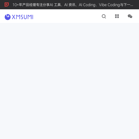
10+年产品经理专注分享AI 工具、AI 资讯、AI Coding、Vibe Coding与下一代
产品创新，按 Ctrl+D 收藏我们