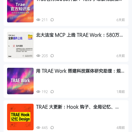
盖30+工作场景
211
6天前
北大法宝 MCP 上线 TRAE Work：580万法
规+1.7亿案例，AI法律检索有权威依据
203
6天前
用 TRAE Work 搭建科技媒体研究助理：规
则+技能+自动化
192
1周前
TRAE 大更新：Hook 钩子、全局记忆、
Design 模式，IDE 三大核心升级解析
445
4周前