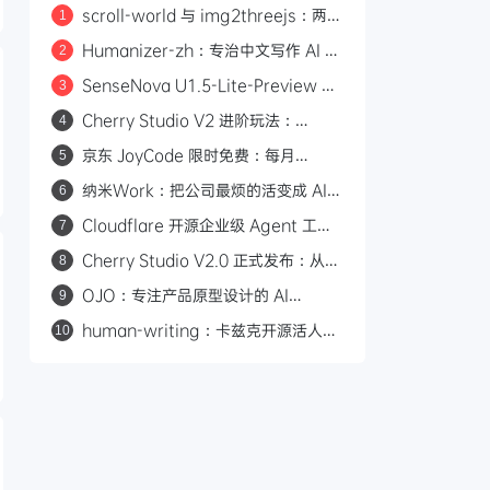
scroll-world 与 img2threejs：两个
1
炫酷的 GitHub 开源项目，让 AI 帮你
Humanizer-zh：专治中文写作 AI 味
2
做网页和 3D 模型
的开源 Skill，14.6k Star
SenseNova U1.5-Lite-Preview 开
3
源：8B 轻量级统一多模态模型，支持
Cherry Studio V2 进阶玩法：
4
4K 图像生成与编辑
Agent 自主执行、MCP 集成与 Skill
京东 JoyCode 限时免费：每月
5
生态
10000 积分，支持 GLM-5.1 等多款
纳米Work：把公司最烦的活变成 AI
6
大模型
专家，一人公司也能组建 AI 班子
Cloudflare 开源企业级 Agent 工作
7
平台 Cloudflare OS
Cherry Studio V2.0 正式发布：从
8
AI 聊天客户端到 Agent 自主执行的全
OJO：专注产品原型设计的 AI
9
能工作站
Agent，一句话生成可交互原型
human-writing：卡兹克开源活人感
10
写作 Skill，从材料到推进消除 AI 味