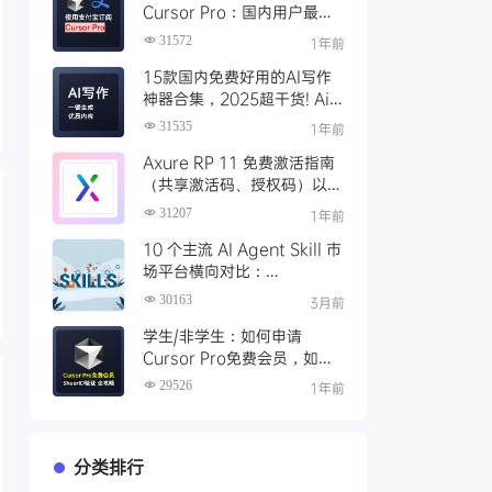
Cursor Pro：国内用户最全
开通教程（附取消自动扣费）
31572
1年前
15款国内免费好用的AI写作
神器合集，2025超干货! Ai
写作工具推荐，支持论文长文
31535
1年前
Axure RP 11 免费激活指南
（共享激活码、授权码）以及
永久激活方法分享
31207
1年前
10 个主流 AI Agent Skill 市
场平台横向对比：
Clawhub、Skillsmp、
30163
3月前
SkillHub 哪家强？
学生/非学生：如何申请
Cursor Pro免费会员，如何
通过SheerID验证快速激活全
29526
1年前
攻略
分类排行