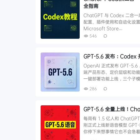
全指南
ChatGPT 与 Codex 
配置、插件使用和自动化设置，帮
Microsoft Store…
546
GPT-5.6 发布：Code
OpenAI 正式发布 GPT-
端产品形态、定价层级和功能入口
一键部署功能上线，三个子模
286
GPT-5.6 全量上线！C
每周有 1.5 亿人和 Chat
刚正式上线新语音模型 GPT
你停下来想事情它也不会急着