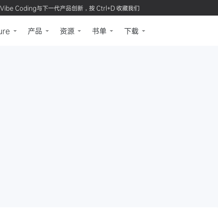
Vibe Coding与下一代产品创新，按 Ctrl+D 收藏我们
ure
产品
资源
书单
下载