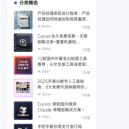
分类精选
产品经理原型设计指南：产品
经理如何快速绘制高质量原
型？（附步骤与资源）
90303
1年前
Cursor永久免费攻略：无限
邮箱注册+重置机器码
+Cursor试用期重置工具实现
50694
1年前
永久免费使用
12款国内外最全AI绘画工具
推荐，AI文生图工具深度测评
与场景化对比
41617
1年前
2025开源AI数字人工具指
南：8大免费开源神器带你免
费解锁可商用的AI数字人
36354
1年前
Cursor 限制国内使用
Claude 等模型解决方案！
33012
1年前
手把手教你用支付宝订阅