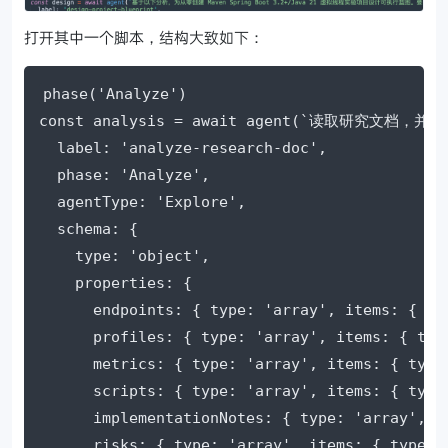
打开其中一个脚本，结构大致如下：
phase('Analyze')

const analysis = await agent(`读取研究文档，
  label: 'analyze-research-doc',

  phase: 'Analyze',

  agentType: 'Explore',

  schema: {

    type: 'object',

    properties: {

      endpoints: { type: 'array', items: { typ
      profiles: { type: 'array', items: { type
      metrics: { type: 'array', items: { type:
      scripts: { type: 'array', items: { type:
      implementationNotes: { type: 'array', it
      risks: { type: 'array', items: { type: '