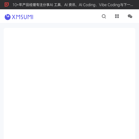
10+年产品经理专注分享AI 工具、AI 资讯、AI Coding、Vibe Coding与下一代
产品创新，按 Ctrl+D 收藏我们