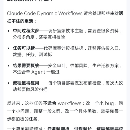
Claude Code Dynamic Workflows 适合处理那些
主对话
扛不住的重活
：
中间过程太多
——调研复杂技术主题，需要查很多资料，
分很多角度，还要互相校验
任务可以拆
——代码库审计按模块拆，迁移评估按入口、
数据、任务、测试拆
结果需要复核
——安全审计、性能风险、生产迁移方案，
不适合单 Agent 一遍过
流程值得复用
——每个项目都要做发布前检查，每次大改
动都要做风险扫描
反过来，这些任务
不适合
workflows：改一个小 bug、问
一个小问题、调整一段文案、改一个具体函数、需要你每一
步都拍板的任务。
一个简单判断标准：
任务越能拆、过程越长、结果越需要校