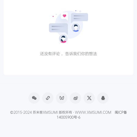
还没有评论， 告诉我们你的想法
©2015-2024 苏米客XMSUMI 版权所有 · WWW.XMSUMI.COM
闽ICP备
14005900号-6
微信文章助手
程序库
免费影视APP
免费字体下载
产品经理导航
爱克硕儿
产品经理AI资讯
Axure元件库下载
申请友联