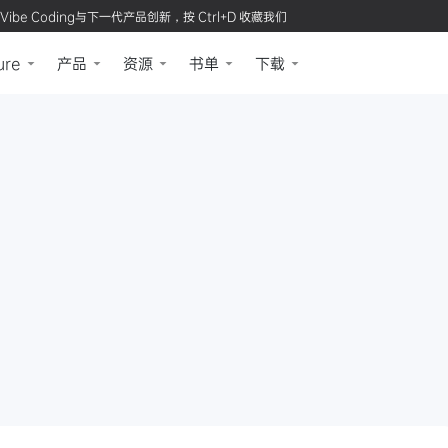
Vibe Coding与下一代产品创新，按 Ctrl+D 收藏我们
ure
产品
资源
书单
下载