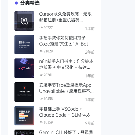
分类精选
Cursor永久免费攻略：无限
邮箱注册+重置机器码
+Cursor试用期重置工具实现
50727
1年前
永久免费使用
手把手教你如何使用扣子
Coze搭建“文生图” AI Bot
21829
2年前
n8n新手入门指南：5 分钟本
地部署 + 中文汉化 + 快速启
动，玩转工作流（Docker
20261
1年前
版）
安装字节Trae登录提示App
Unavailable（应用程序不可
用）解决办法，这份官方指南
19458
1年前
请收好！
零基础上手 VSCode +
Claude Code + GLM-4.6
保姆级安装配置教程
18159
9月前
Gemini CLI 装好了，登录异