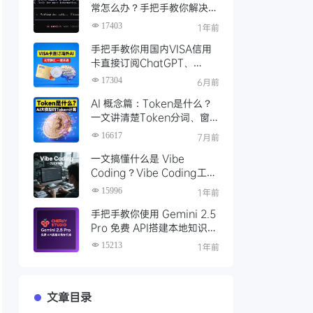
常怎么办？手把手教你解决
Gemini CLI 登录问题
17403
1年前
手把手教你用国内VISA信用
卡直接订阅ChatGPT、
Claude、Google Gemini
17304
6月前
等海外AI服务
AI 概念篇：Token是什么？
一文讲清楚Token分词、窗
口、计费与常用计算工具
16617
7月前
一文搞懂什么是 Vibe
Coding？Vibe Coding工具
推荐及Cursor编程开发实践
15996
1年前
手把手教你使用 Gemini 2.5
Pro 免费 API搭建本地知识
库，一键接入 Gemini！
15213
1年前
文章目录