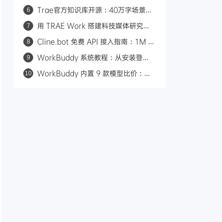
一行命令配置，性价比对标 GPT-5.6
Trae官方知识库开源：40万字场景化
6
Luna
教程覆盖30+工作场景
用 TRAE Work 搭建科技媒体研究助
7
理：规则+技能+自动化
Cline.bot 免费 API 接入指南：1M 超
8
长上下文，三款模型任选
WorkBuddy 系统教程：从安装登录
9
到自动化任务，50 张图手把手教你上
WorkBuddy 内置 9 款模型比价：
10
手 AI 桌面助手
B2B 营销人省积分选型指南