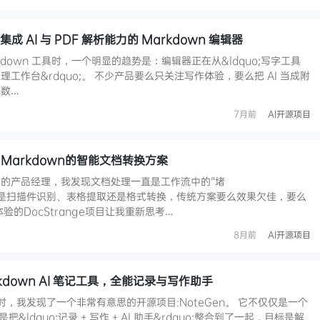
成 AI 与 PDF 解析能力的 Markdown 编辑器
down 工具时，一个明显的趋势是：编辑器正在从&ldquo;写字工具
文档处理工作台&rdquo;。 不少产品要么只关注写作体验，要么把 AI 当成附
数…
7月前
AI开源项目
F到Markdown的智能文档转换方案
品的产品经理，我发现文档处理一直是工作流中的"堵
h;无论是扫描件识别、表格提取还是格式转换，传统方案要么效果欠佳，要么
验的DocStrange项目让我重新思考…
8月前
AI开源项目
rkdown AI 笔记工具，全能记录与写作助手
品时，我发现了一个非常有意思的开源项目:NoteGen。 它不仅仅是一个
把&ldquo;记录 + 写作 + AI 助手&rdquo;整合到了一起，目标是解