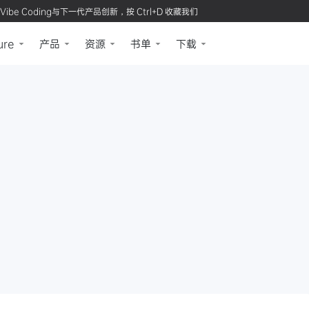
Vibe Coding与下一代产品创新，按 Ctrl+D 收藏我们
ure
产品
资源
书单
下载