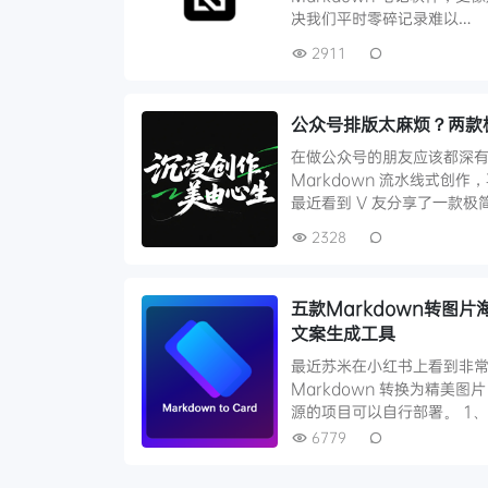
决我们平时零碎记录难以…
2911
公众号排版太麻烦？两款极
在做公众号的朋友应该都深
Markdown 流水线式
最近看到 V 友分享了一款极简
2328
五款Markdown转图
文案生成工具
最近苏米在小红书上看到非常
Markdown 转换为精美图
源的项目可以自行部署。 1、M
6779