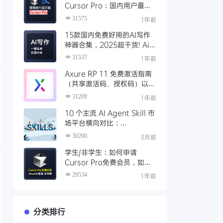
Cursor Pro：国内用户最全
开通教程（附取消自动扣费）
31575
1年前
15款国内免费好用的AI写作
神器合集，2025超干货! Ai
写作工具推荐，支持论文长文
31537
1年前
Axure RP 11 免费激活指南
（共享激活码、授权码）以及
永久激活方法分享
31209
1年前
10 个主流 AI Agent Skill 市
场平台横向对比：
Clawhub、Skillsmp、
30200
3月前
SkillHub 哪家强？
学生/非学生：如何申请
Cursor Pro免费会员，如何
通过SheerID验证快速激活全
29534
1年前
攻略
分类排行