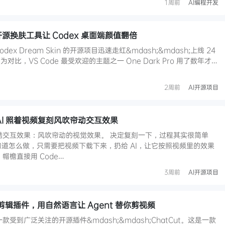
1周前
AI编程开发
n：开源换肤工具让 Codex 桌面端颜值翻倍
dex Dream Skin 的开源项目迅速走红&mdash;&mdash;上线 24
作为对比，VS Code 最受欢迎的主题之一 One Dark Pro 用了数年才…
2周前
AI开源项目
：用 AI 照着视频复刻风吹帘动交互效果
炫酷交互效果：风吹帘动的视觉效果。 决定复刻一下，过程其实很简单
不需要知道怎么做，只需要把视频下载下来，扔给 AI，让它按照视频里的效果
帽檐直接用 Code…
3周前
AI开源项目
视频剪辑插件，用自然语言让 Agent 替你剪视频
款受到广泛关注的开源插件&mdash;&mdash;ChatCut。这是一款