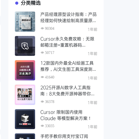
分类精选
产品经理原型设计指南：产品
经理如何快速绘制高质量原
型？（附步骤与资源）
90304
1年前
Cursor永久免费攻略：无限
邮箱注册+重置机器码
+Cursor试用期重置工具实现
50717
1年前
永久免费使用
12款国内外最全AI绘画工具
推荐，AI文生图工具深度测评
与场景化对比
41640
1年前
2025开源AI数字人工具指
南：8大免费开源神器带你免
费解锁可商用的AI数字人
36378
1年前
Cursor 限制国内使用
Claude 等模型解决方案！
33035
1年前
手把手教你用支付宝订阅