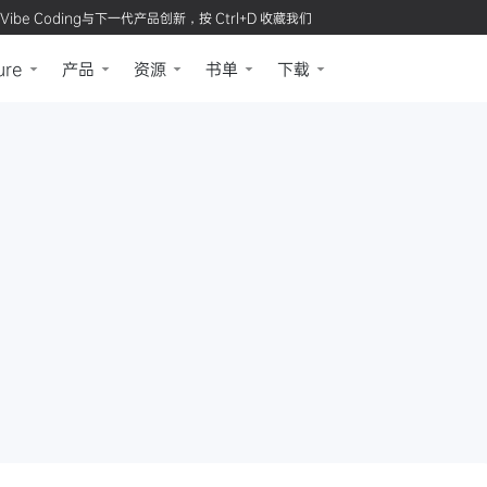
Vibe Coding与下一代产品创新，按 Ctrl+D 收藏我们
ure
产品
资源
书单
下载