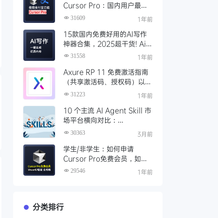
Cursor Pro：国内用户最全
开通教程（附取消自动扣费）
31609
1年前
15款国内免费好用的AI写作
神器合集，2025超干货! Ai
写作工具推荐，支持论文长文
31558
1年前
Axure RP 11 免费激活指南
（共享激活码、授权码）以及
永久激活方法分享
31223
1年前
10 个主流 AI Agent Skill 市
场平台横向对比：
Clawhub、Skillsmp、
30363
3月前
SkillHub 哪家强？
学生/非学生：如何申请
Cursor Pro免费会员，如何
通过SheerID验证快速激活全
29546
1年前
攻略
分类排行