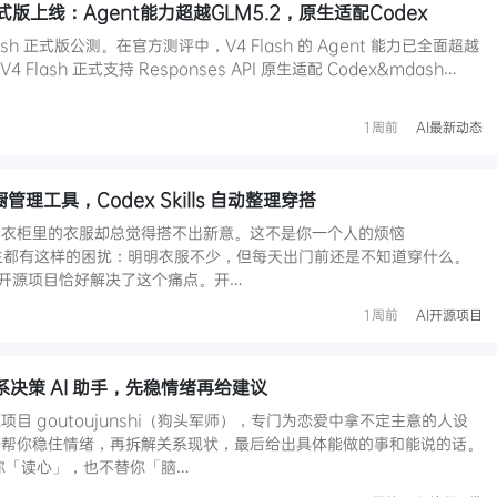
sh正式版上线：Agent能力超越GLM5.2，原生适配Codex
Flash 正式版公测。在官方测评中，V4 Flash 的 Agent 能力已全面超越
Flash 正式支持 Responses API 原生适配 Codex&mdash…
1周前
AI最新动态
衣橱管理工具，Codex Skills 自动整理穿搭
，衣柜里的衣服却总觉得搭不出新意。这不是你一个人的烦恼
很多女生都有这样的困扰：明明衣服不少，但每天出门前还是不知道穿什么。
e 的开源项目恰好解决了这个痛点。开…
1周前
AI开源项目
爱关系决策 AI 助手，先稳情绪再给建议
目 goutoujunshi（狗头军师），专门为恋爱中拿不定主意的人设
先帮你稳住情绪，再拆解关系现状，最后给出具体能做的事和能说的话。
你「读心」，也不替你「脑…