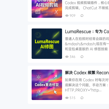
Codex 视频剪辑插件，核
完成剪辑。 ChatCut 不做炫
909
LumaRescue：专为 
普通人在拍照时经常会踩的坑&
&mdash;&mdash;现在
和豆包桌面版的 AI 修图技
346
解决 Codex 频繁 Rec
如果你在用 Codex 时每次对
底解决这个问题。手动方案： 创建一
HTTP_PROXY="http…
515