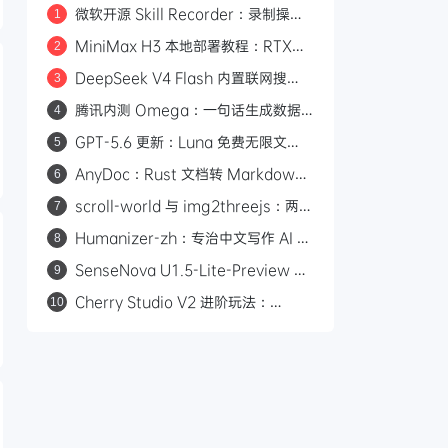
微软开源 Skill Recorder：录制操作
1
自动生成 AI Agent SKILL.md
MiniMax H3 本地部署教程：RTX
2
3060 即可运行，0 成本制作 AI 漫剧
DeepSeek V4 Flash 内置联网搜
3
索：Responses API 原生支持
腾讯内测 Omega：一句话生成数据
4
web_search，Codex 可直接调用
看板的 AI 分析平台
GPT-5.6 更新：Luna 免费无限文
5
本，Sol 统一付费 Chat 快答与深思
AnyDoc：Rust 文档转 Markdown
6
引擎，性能碾压 MarkItDown
scroll-world 与 img2threejs：两个
7
炫酷的 GitHub 开源项目，让 AI 帮你
Humanizer-zh：专治中文写作 AI 味
8
做网页和 3D 模型
的开源 Skill，14.6k Star
SenseNova U1.5-Lite-Preview 开
9
源：8B 轻量级统一多模态模型，支持
Cherry Studio V2 进阶玩法：
10
4K 图像生成与编辑
Agent 自主执行、MCP 集成与 Skill
生态