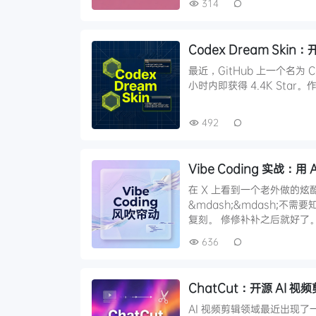
314
Codex Dream Ski
最近，GitHub 上一个名为 Co
小时内即获得 4.4K Star。
492
Vibe Coding 实战
在 X 上看到一个老外做的
&mdash;&mdash;
复刻。 修修补补之后就好了。
636
ChatCut：开源 AI 
AI 视频剪辑领域最近出现了一