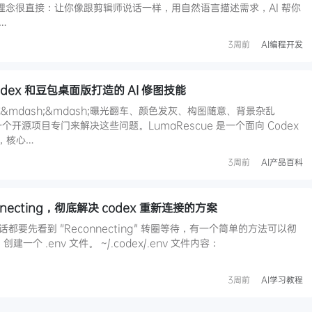
心理念很直接：让你像跟剪辑师说话一样，用自然语言描述需求，AI 帮你
…
3周前
AI编程开发
Codex 和豆包桌面版打造的 AI 修图技能
mdash;&mdash;曝光翻车、颜色发灰、构图随意、背景杂乱
有一个开源项目专门来解决这些问题。LumaRescue 是一个面向 Codex
能，核心…
3周前
AI产品百科
onnecting，彻底解决 codex 重新连接的方案
话都要先看到 "Reconnecting" 转圈等待，有一个简单的方法可以彻
个 .env 文件。 ~/.codex/.env 文件内容：
3周前
AI学习教程