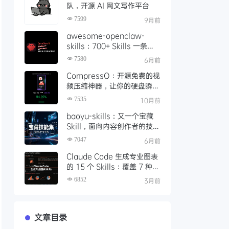
队，开源 AI 网文写作平台
7599
9月前
awesome-openclaw-
skills：700+ Skills 一条命
令装配完成，如何让本地 AI
7580
6月前
Agent 真正落地可用
CompressO：开源免费的视
频压缩神器，让你的硬盘瞬间
轻松 10 倍
7535
10月前
baoyu-skills：又一个宝藏
Skill，面向内容创作者的技能
集，支持图文生成、发布与处
7047
6月前
理
Claude Code 生成专业图表
的 15 个 Skills：覆盖 7 种渲
染引擎的完整指南
6852
3月前
文章目录