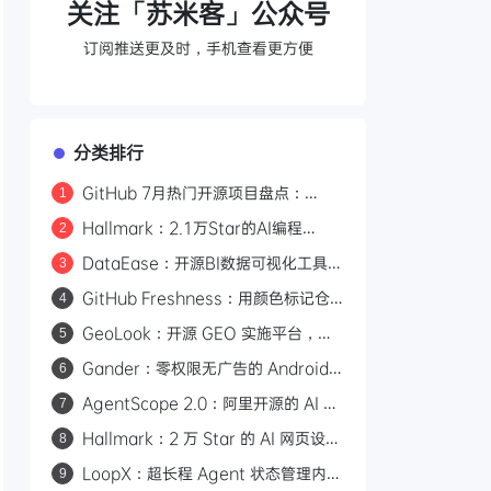
关注「苏米客」公众号
订阅推送更及时，手机查看更方便
分类排行
GitHub 7月热门开源项目盘点：
1
Hallmark、Orca、Strix 等 17 个值
Hallmark：2.1万Star的AI编程
2
得关注的项目
Skill，57道检测关卡告别AI味前端页
DataEase：开源BI数据可视化工具，
3
面设计
拖拽制图+Apache Doris加速查询，
GitHub Freshness：用颜色标记仓
4
支持多数据源
库文件更新时间，一眼判断项目活跃度
GeoLook：开源 GEO 实施平台，打
5
通 AI 引擎品牌曝光全流程
Gander：零权限无广告的 Android
6
文件查看器，支持
AgentScope 2.0：阿里开源的 AI 智
7
PDF/Office/Markdown
能体操作系统，GitHub 28.5k Star
Hallmark：2 万 Star 的 AI 网页设计
8
Skill，内置 57 道反套路检测
LoopX：超长程 Agent 状态管理内
9