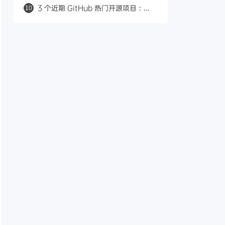
核，支持 270+ 小时跨会话恢复
3 个近期 GitHub 热门开源项目：
10
Buzz 协作平台、OpenMinis 手机
Linux 沙箱、Bento 单文件幻灯片