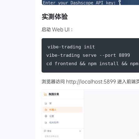
实测体验
启动 Web UI：
vibe-trading init

vibe-trading serve --port 8899

cd frontend && npm install && npm
浏览器访问 http://localhost:5899 进入前