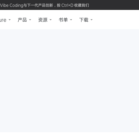
Vibe Coding与下一代产品创新，按 Ctrl+D 收藏我们
ure
产品
资源
书单
下载