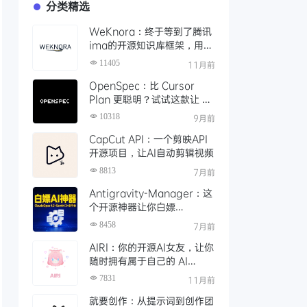
分类精选
WeKnora：终于等到了腾讯
ima的开源知识库框架，用
API 轻松打造本地智能文档检
11405
11月前
索
OpenSpec：比 Cursor
Plan 更聪明？试试这款让 AI
编码更靠谱的规范驱动工具
10318
9月前
CapCut API：一个剪映API
开源项目，让AI自动剪辑视频
8813
7月前
Antigravity-Manager：这
个开源神器让你白嫖
ClaudeOpus 4.5，Gemini
8458
7月前
3！还能接Claude Code等
AIRI：你的开源AI女友，让你
任意平台
随时拥有属于自己的 AI
VTuber
7831
11月前
就要创作：从提示词到创作团