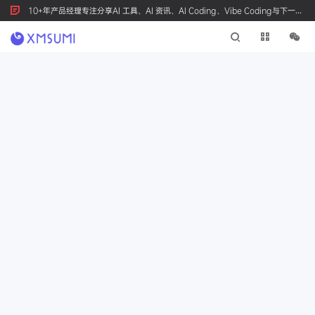
10+年产品经理专注分享AI 工具、AI 资讯、AI Coding、Vibe Coding与下一代
产品创新，按 Ctrl+D 收藏我们