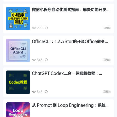
微信小程序自动化测试指南：解决功能开发完
不敢发布的难题
295
3周前
OfficeCLI：1.3万Star的开源Office命令行
工具，让AI Agent直接操作
Word/Excel/PPT
343
3周前
ChatGPT Codex二合一保姆级教程：
Windows/Mac安装、API配置、插件与自动
化全指南
545
3周前
从 Prompt 到 Loop Engineering：系统讲
解 AI 循环的三个阶段与六大核心组件