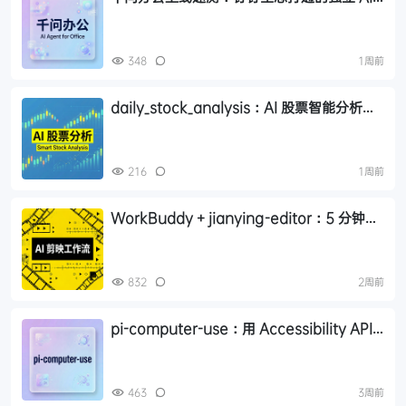
Agent 办公产品
348
1周前
daily_stock_analysis：AI 股票智能分析系
统，每日自动分析推送到手机
216
1周前
WorkBuddy + jianying-editor：5 分钟搭
建剪映自动化视频工作流
832
2周前
pi-computer-use：用 Accessibility API
让 AI 像人类一样操作桌面应用
463
3周前