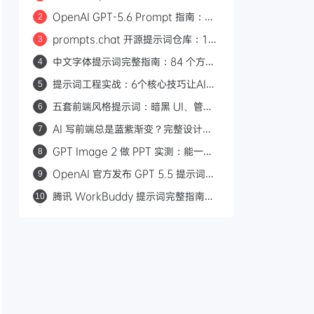
解：5 条可复用的提示词设计原则
OpenAI GPT-5.6 Prompt 指南：精
2
简 System Prompt 让 Agent 更强
prompts.chat 开源提示词仓库：16
3
更省钱
万 Star，涵盖画图/编码/视频/Skills
中文字体提示词完整指南：84 个方案
4
全场景
覆盖 21 种风格
提示词工程实战：6个核心技巧让AI回
5
答质量翻倍
五套前端风格提示词：暗黑 UI、管理
6
后台、期刊排版、玻璃拟态、极简
AI 写前端总是蓝紫渐变？完整设计规
7
SaaS
则 Prompt 让生成页面摆脱「AI 味」
GPT Image 2 做 PPT 实测：能一键
8
编辑？最佳实践来了
OpenAI 官方发布 GPT 5.5 提示词指
9
南：7 个关键变化与最佳实践
腾讯 WorkBuddy 提示词完整指南：
10
10 大场景官方指令汇总，零代码实现
办公自动化