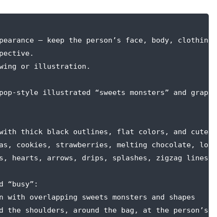
pearance — keep the person’s face, body, clothing
pective. 
wing or illustration.
pop-style illustrated “sweets monsters” and graphi
with thick black outlines, flat colors, and cute-b
as, cookies, strawberries, melting chocolate, loll
s, hearts, arrows, drips, splashes, zigzag lines, 
d “busy”:
n with overlapping sweets monsters and shapes
d the shoulders, around the bag, at the person’s f