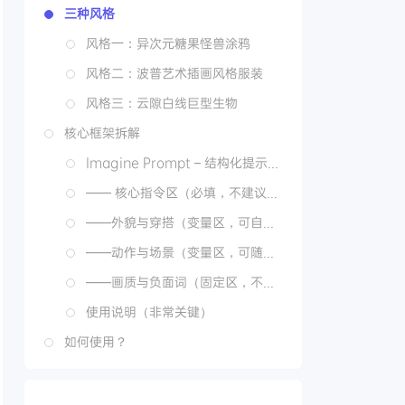
三种风格
风格一：异次元糖果怪兽涂鸦
风格二：波普艺术插画风格服装
, colors, and texture completely photorealistic. 
风格三：云隙白线巨型生物
核心框架拆解
Imagine Prompt – 结构化提示词模板（锁定一致性必备）
c decorations ONLY around the person (and on top 
—— 核心指令区（必填，不建议修改）
——外貌与穿搭（变量区，可自由替换）
ut-ugly expressions
——动作与场景（变量区，可随意切换）
ipops, ice cream, oranges, cupcakes, donuts, cand
——画质与负面词（固定区，不建议删改）
exclamation marks, motion lines, sparkles, bubble
使用说明（非常关键）
如何使用？
eet, and near the head