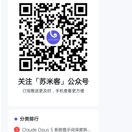
orts, bag, shoes), but keep the skin of the face,
depth
asize energy
e, turquoise)
 shadows on clothing where monsters touch)
关注「苏米客」公众号
 the middle, surrounded and wrapped by a chaotic 
订阅推送更及时，手机查看更方便
分类排行
Claude Opus 5 系统提示词深度拆
1