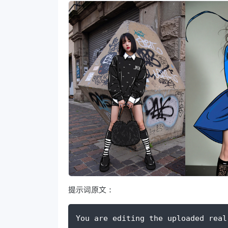
提示词原文：
You are editing the uploaded real