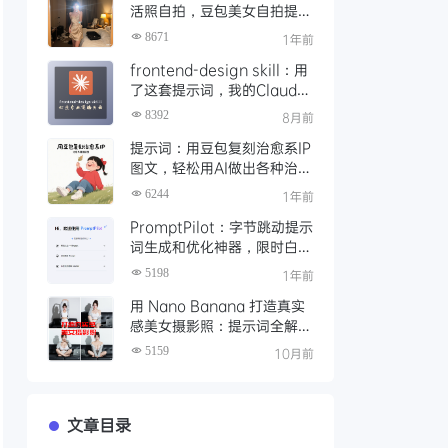
活照自拍，豆包美女自拍提示
词生成器（附下载)
8671
1年前
frontend-design skill：用
了这套提示词，我的Claude
Skills 生成专业设计感前端页
8392
8月前
面
提示词：用豆包复刻治愈系IP
图文，轻松用AI做出各种治愈
系漫画插图
6244
1年前
PromptPilot：字节跳动提示
词生成和优化神器，限时白嫖
3个月
5198
1年前
用 Nano Banana 打造真实
感美女摄影照：提示词全解析
与实测效果
5159
10月前
文章目录