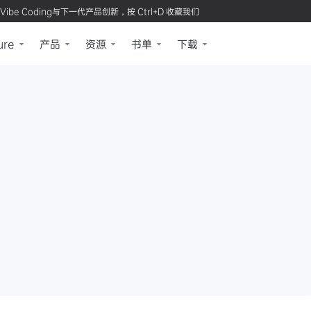
Vibe Coding与下一代产品创新，按 Ctrl+D 收藏我们
ure
产品
资源
书单
下载