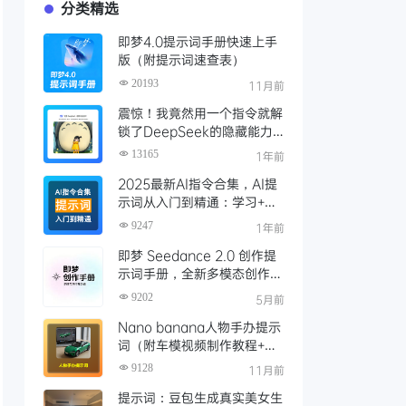
分类精选
即梦4.0提示词手册快速上手
版（附提示词速查表）
20193
11月前
震惊！我竟然用一个指令就解
锁了DeepSeek的隐藏能力
Ai绘画功能，吉卜力风格堪比
13165
1年前
GPT-4o平替
2025最新AI指令合集，AI提
示词从入门到精通：学习+工
具+实战，轻松搞定
9247
1年前
DeepSeek
即梦 Seedance 2.0 创作提
示词手册，全新多模态创作升
级
9202
5月前
Nano banana人物手办提示
词（附车模视频制作教程+网
址）
9128
11月前
提示词：豆包生成真实美女生