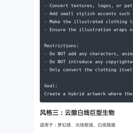
- Convert textures, logos, or pat
- Add small stylish accents such 
- Make the illustrated clothing l
- Ensure the illustration wraps n
Restrictions:
- Do NOT add any characters, anim
- Do NOT introduce any copyrighte
- Only convert the clothing itsel
Goal:
Create a hybrid artwork where the
风格三：云隙白线巨型生物
适用于：梦幻感、光线极强、白线插画