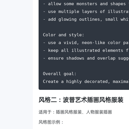
- allow some monsters and shapes 
- use multiple layers of illustra
- add glowing outlines, small whi
Color and style:
- use a vivid, neon-like color pa
- keep all illustrated elements f
- ensure shadows and overlap sugg
Overall goal:
Create a highly decorated, maxima
风格二：波普艺术插画风格服装
适用于：插画风格服装、人物服装插画
风格图示例：