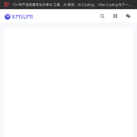
10+年产品经理专注分享AI 工具、AI 资讯、AI Coding、Vibe Coding与下一代
产品创新，按 Ctrl+D 收藏我们