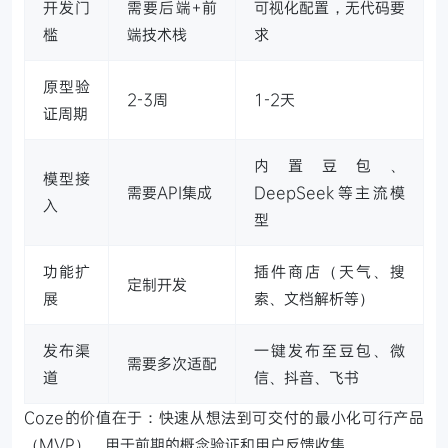
开发门
需要后端+前
可视化配置，无代码要
槛
端技术栈
求
原型验
2-3周
1-2天
证周期
内置豆包、
模型接
需要API集成
DeepSeek等主流模
入
型
功能扩
插件商店（天气、搜
定制开发
展
索、文档解析等）
发布渠
一键发布至豆包、微
需要多次适配
道
信、抖音、飞书
Coze的价值在于：快速从想法到可交付的最小化可行产品
（MVP），用于前期的概念验证和用户反馈收集。