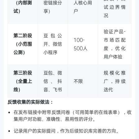
（内部测
密链接分
人核心用
试边界情
试）
享）
户
况
验证产品-
第二阶段
豆包公
100-
市场匹配
（小范围
开、微信
500人
度，优化
公测）
小程序
用户体验
第三阶段
豆包、微
规模化推
（全量上
信、抖
不限
广，持续
线）
音、飞书
迭代
反馈收集的实际做法：
在发布链接中附带反馈问卷（可用简单的在线表单），收
集用户对功能、准确性、易用性的评分。
记录用户的实际提问，作为后续知识库完善的方向。