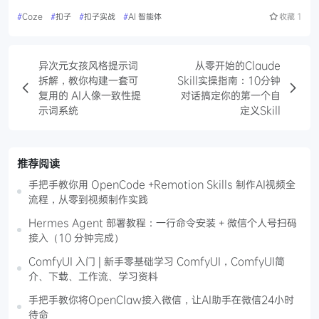
#
Coze
#
扣子
#
扣子实战
#
AI 智能体
收藏
1
异次元女孩风格提示词
从零开始的Claude
拆解，教你构建一套可
Skill实操指南：10分钟
复用的 AI人像一致性提
对话搞定你的第一个自
示词系统
定义Skill
推荐阅读
手把手教你用 OpenCode +Remotion Skills 制作AI视频全
流程，从零到视频制作实践
Hermes Agent 部署教程：一行命令安装 + 微信个人号扫码
接入（10 分钟完成）
ComfyUI 入门 | 新手零基础学习 ComfyUI，ComfyUI简
介、下载、工作流、学习资料
手把手教你将OpenClaw接入微信，让AI助手在微信24小时
待命