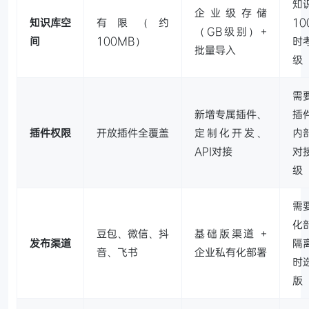
知
企业级存储
知识库空
有限（约
10
（GB级别）+
间
100MB）
时
批量导入
级
需
新增专属插件、
插
插件权限
开放插件全覆盖
定制化开发、
内
API对接
对
级
需
化
豆包、微信、抖
基础版渠道 +
发布渠道
隔
音、飞书
企业私有化部署
时
版