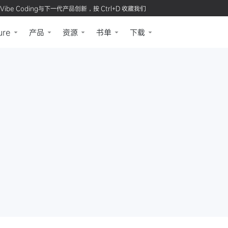
Vibe Coding与下一代产品创新，按 Ctrl+D 收藏我们
ure
产品
资源
书单
下载