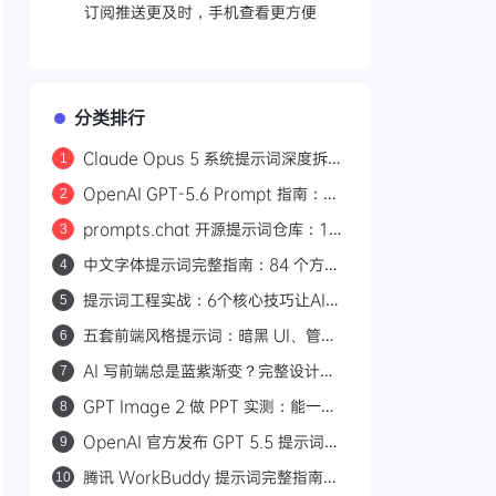
订阅推送更及时，手机查看更方便
分类排行
Claude Opus 5 系统提示词深度拆
1
解：5 条可复用的提示词设计原则
OpenAI GPT-5.6 Prompt 指南：精
2
简 System Prompt 让 Agent 更强
prompts.chat 开源提示词仓库：16
3
更省钱
万 Star，涵盖画图/编码/视频/Skills
中文字体提示词完整指南：84 个方案
4
全场景
覆盖 21 种风格
提示词工程实战：6个核心技巧让AI回
5
答质量翻倍
五套前端风格提示词：暗黑 UI、管理
6
后台、期刊排版、玻璃拟态、极简
AI 写前端总是蓝紫渐变？完整设计规
7
SaaS
则 Prompt 让生成页面摆脱「AI 味」
GPT Image 2 做 PPT 实测：能一键
8
编辑？最佳实践来了
OpenAI 官方发布 GPT 5.5 提示词指
9
南：7 个关键变化与最佳实践
腾讯 WorkBuddy 提示词完整指南：
10