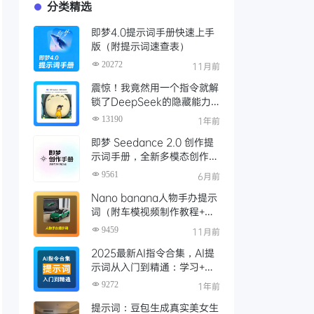
分类精选
即梦4.0提示词手册快速上手
版（附提示词速查表）
20272
11月前
震惊！我竟然用一个指令就解
锁了DeepSeek的隐藏能力
Ai绘画功能，吉卜力风格堪比
13190
1年前
GPT-4o平替
即梦 Seedance 2.0 创作提
示词手册，全新多模态创作升
级
9561
6月前
Nano banana人物手办提示
词（附车模视频制作教程+网
址）
9459
11月前
2025最新AI指令合集，AI提
示词从入门到精通：学习+工
具+实战，轻松搞定
9272
1年前
DeepSeek
提示词：豆包生成真实美女生