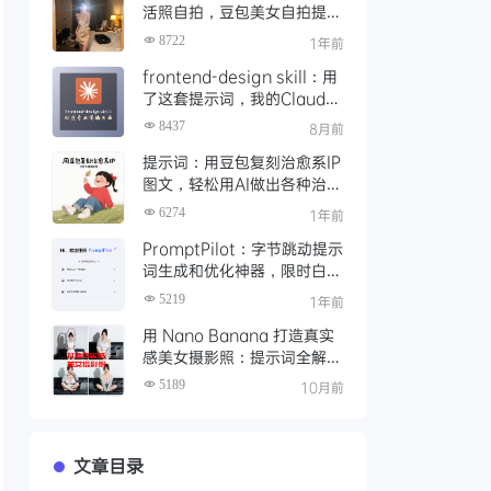
活照自拍，豆包美女自拍提示
词生成器（附下载)
8722
1年前
frontend-design skill：用
了这套提示词，我的Claude
Skills 生成专业设计感前端页
8437
8月前
面
提示词：用豆包复刻治愈系IP
图文，轻松用AI做出各种治愈
系漫画插图
6274
1年前
PromptPilot：字节跳动提示
词生成和优化神器，限时白嫖
3个月
5219
1年前
用 Nano Banana 打造真实
感美女摄影照：提示词全解析
与实测效果
5189
10月前
文章目录