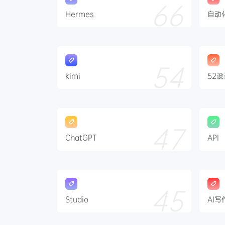
66
Hermes
自动
54
kimi
52
47
ChatGPT
API
45
Studio
AI写