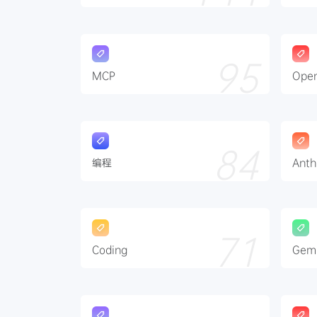
95
MCP
Ope
84
编程
Anth
71
Coding
Gemi