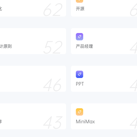
62
化
开源
52
设计原则
产品经理
46
PPT
43
作
MiniMax