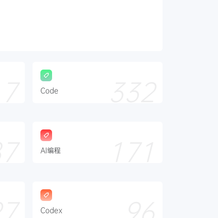
17
332
Code
87
171
AI编程
27
96
Codex