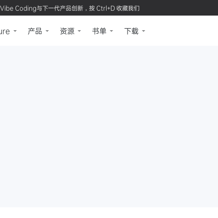
Vibe Coding与下一代产品创新，按 Ctrl+D 收藏我们
ure
产品
资源
书单
下载