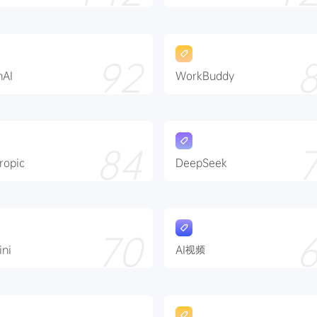
92
nAI
WorkBuddy
84
ropic
DeepSeek
70
ni
AI视频