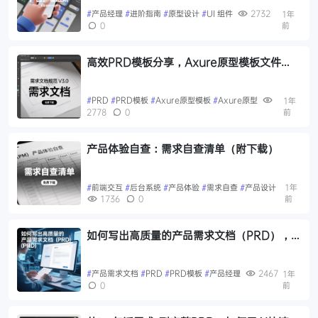
#
产品经理
#
进阶指南
#
原型设计
#
UI 组件
2732
1年
0
前
高效PRD模板分享，Axure原型模板文件
（附下载）
#
PRD
#
PRD模板
#
Axure原型模板
#
Axure原型
1年
2778
0
前
产品体验自查：需求自查清单（附下载）
#
前端交互
#
后台系统
#
产品体验
#
需求自查
#
产品设计
1年
1736
0
前
如何写出高质量的产品需求文档（PRD），
撰写指南PRD模板
#
产品需求文档
#
PRD
#
PRD模板
#
产品经理
2467
1年
0
前