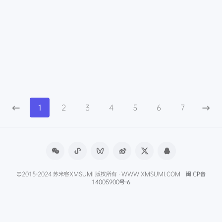
1
2
3
4
5
6
7
©2015-2024 苏米客XMSUMI 版权所有 · WWW.XMSUMI.COM
闽ICP备
14005900号-6
微信文章助手
程序库
免费影视APP
免费字体下载
产品经理导航
爱克硕儿
产品经理AI资讯
Axure元件库下载
申请友联