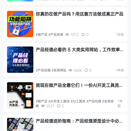
你真的在做产品吗？用这套方法做成真正产品
#
做产品
#
产品经理
1012
0
7月前
产品经理必看的 8 大类实用网站，工作效率
直接拉满！
#
产品经理
#
实用网站
2606
0
1年前
我现在做产品全靠它们！一份AI开发工具流，
产品经理的实用攻略
#
做产品
#
AI开发工具流
#
AI工具流
#
产品经理
#
实用攻
1年
略
2527
0
前
产品经理进阶指南：产品经理原型设计中必需
掌握的常用 UI 组件