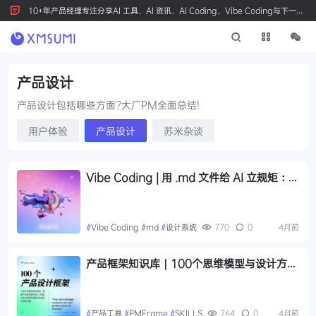
10+年产品经理专注分享AI 工具、AI 资讯、AI Coding、Vibe Coding与下一代
产品创新，按 Ctrl+D 收藏我们
产品设计
产品设计包括哪些方面?大厂PM全面总结!
用户体验
产品设计
苏米杂谈
Vibe Coding | 用 .md 文件给 AI 立规矩：把
设计生成的边界“写死”进上下文
#
Vibe Coding
#
md
#
设计系统
770
0
4月前
产品框架知识库｜100个思维模型与设计方法
论SKILLS，如何成为产品经理的效率工具
#
产品工具
#
PMFrame
#
SKILLS
764
0
4月前