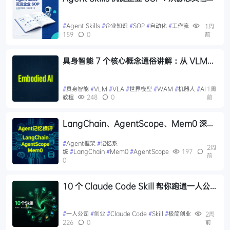
可调度知识资产
#
Agent Skills
#
企业知识
#
SOP
#
自动化
#
工作流
1周
159
0
前
具身智能 7 个核心概念通俗讲解：从 VLM、
VLN 到世界模型
#
具身智能
#
VLM
#
VLA
#
世界模型
#
WAM
#
机器人
#
AI
1周
教程
248
0
前
LangChain、AgentScope、Mem0 深度
横评：谁才是 Agent 的真正记忆系统？
#
Agent框架
#
记忆系
2周
统
#
LangChain
#
Mem0
#
AgentScope
197
前
0
10 个 Claude Code Skill 帮你跑通一人公司
创业链路
#
一人公司
#
创业
#
Claude Code
#
Skill
#
极简创业
2周
226
0
前