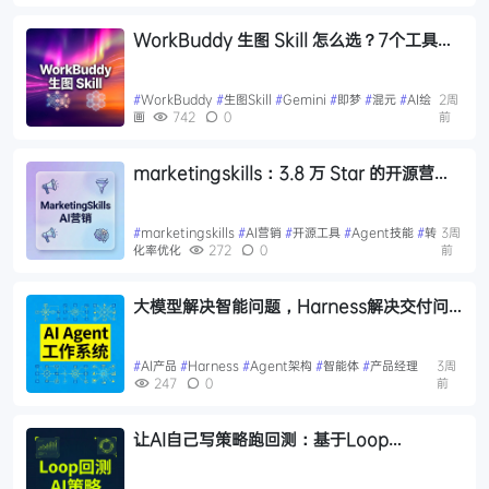
WorkBuddy 生图 Skill 怎么选？7个工具和
5大模型一次讲清
#
WorkBuddy
#
生图Skill
#
Gemini
#
即梦
#
混元
#
AI绘
2周
画
742
0
前
marketingskills：3.8 万 Star 的开源营销
技能库，给 AI Agent 装上营销专家大脑
#
marketingskills
#
AI营销
#
开源工具
#
Agent技能
#
转
3周
化率优化
272
0
前
大模型解决智能问题，Harness解决交付问
题
#
AI产品
#
Harness
#
Agent架构
#
智能体
#
产品经理
3周
247
0
前
让AI自己写策略跑回测：基于Loop
Engineering的量化开发范式