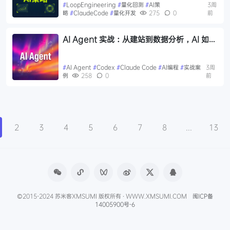
#
LoopEngineering
#
量化回测
#
AI策
3周
略
#
ClaudeCode
#
量化开发
275
0
前
AI Agent 实战：从建站到数据分析，AI 如何
从文本对话转向自主行动
#
AI Agent
#
Codex
#
Claude Code
#
AI编程
#
实战案
3周
例
258
0
前
2
3
4
5
6
7
8
...
13
©2015-2024 苏米客XMSUMI 版权所有 · WWW.XMSUMI.COM
闽ICP备
14005900号-6
微信文章助手
程序库
免费影视APP
免费字体下载
产品经理导航
爱克硕儿
产品经理AI资讯
Axure元件库下载