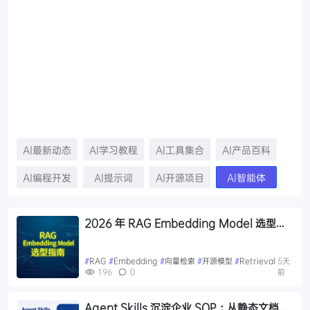
AI最新动态
AI学习教程
AI工具集合
AI产品百科
AI编程开发
AI提示词
AI开源项目
AI智能体
2026 年 RAG Embedding Model 选型指
南：六类场景与三条过时经验
#
RAG
#
Embedding
#
向量检索
#
开源模型
#
Retrieval
5天
196
0
前
Agent Skills 沉淀企业 SOP：从静态文档到