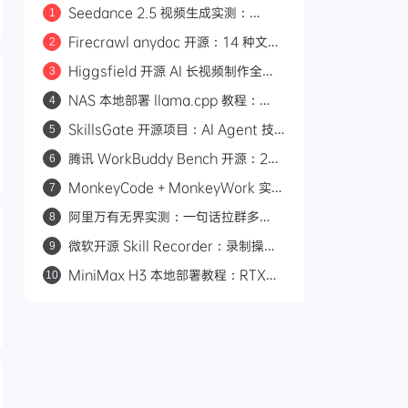
Seedance 2.5 视频生成实测：
1
LibTV 平台 5 分钟长片直出，每秒仅
Firecrawl anydoc 开源：14 种文档
2
0.4 元
格式转 Markdown，比 LibreOffice
Higgsfield 开源 AI 长视频制作全流
3
快 256 倍
程：95 分钟 AI 电影，50 万美金制作
NAS 本地部署 llama.cpp 教程：
4
费全公开
Vulkan 核显加速，流畅运行
SkillsGate 开源项目：AI Agent 技
5
Qwen3.5 模型
能的统一管理器，91000+ 技能一键
腾讯 WorkBuddy Bench 开源：260
6
安装到 18+ 款工具
道 Agent 评测任务 + 2 个自动化
MonkeyCode + MonkeyWork 实
7
Skill
测：GitHub 4K Star 的 AI 开发平
阿里万有无界实测：一句话拉群多
8
台，每天 3000 万免费 Token
Agent 协作的 AI 办公平台
微软开源 Skill Recorder：录制操作
9
自动生成 AI Agent SKILL.md
MiniMax H3 本地部署教程：RTX
10
3060 即可运行，0 成本制作 AI 漫剧