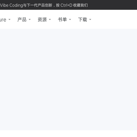
Vibe Coding与下一代产品创新，按 Ctrl+D 收藏我们
ure
产品
资源
书单
下载