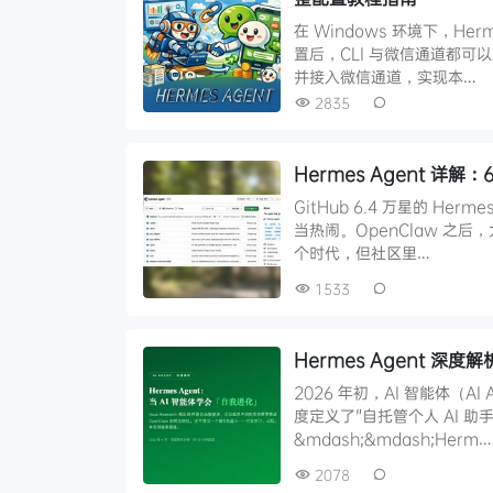
在 Windows 环境下，He
置后，CLI 与微信通道都可以正
并接入微信通道，实现本…
2835
Hermes Agent 详
GitHub 6.4 万星的 Her
当热闹。OpenClaw 之后
个时代，但社区里…
1533
Hermes Agent 深
2026 年初，AI 智能体（A
度定义了"自托管个人 AI 
&mdash;&mdash;Herm…
2078