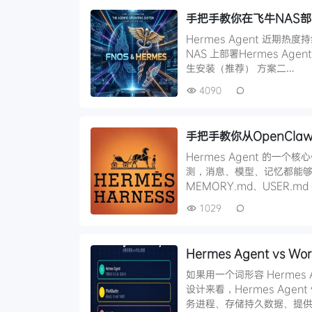
手把手教你在飞牛NAS部署
Hermes Agent 近期
NAS 上部署Hermes Ag
生安装（推荐） 方案二…
4090
手把手教你从OpenClaw
Hermes Agent 的一
测，消息、模型、记忆都能够继
MEMORY.md、USER.m
1029
Hermes Agent vs
如果用一个词形容 Hermes 
设计来看，Hermes Age
务进程、存储持久数据、提供