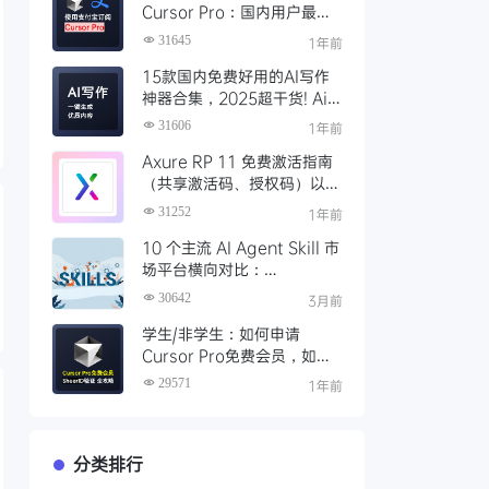
Cursor Pro：国内用户最全
开通教程（附取消自动扣费）
31645
1年前
15款国内免费好用的AI写作
神器合集，2025超干货! Ai
写作工具推荐，支持论文长文
31606
1年前
Axure RP 11 免费激活指南
（共享激活码、授权码）以及
永久激活方法分享
31252
1年前
10 个主流 AI Agent Skill 市
场平台横向对比：
Clawhub、Skillsmp、
30642
3月前
SkillHub 哪家强？
学生/非学生：如何申请
Cursor Pro免费会员，如何
通过SheerID验证快速激活全
29571
1年前
攻略
分类排行