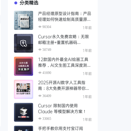
分类精选
产品经理原型设计指南：产品
经理如何快速绘制高质量原
型？（附步骤与资源）
90304
1年前
Cursor永久免费攻略：无限
邮箱注册+重置机器码
+Cursor试用期重置工具实现
50749
1年前
永久免费使用
12款国内外最全AI绘画工具
推荐，AI文生图工具深度测评
与场景化对比
41690
1年前
2025开源AI数字人工具指
南：8大免费开源神器带你免
费解锁可商用的AI数字人
36409
1年前
Cursor 限制国内使用
Claude 等模型解决方案！
33065
1年前
手把手教你用支付宝订阅