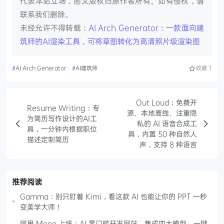
代表本站立场，图文版权归原作者所有。如有侵权，请
联系我们删除。
未经允许不得转载：
AI Arch Generator：一款面向建
筑师的AI渲染工具，可将草图转化为高清照片级渲染图
#
AI Arch Generator
#
AI建筑师
收藏
1
Out Loud：免费开
Resume Writing：专
源、本地离线、注重隐
为简历写作设计的AI工
私的 AI 语音合成工
具，一分钟内根据职位
具，内置 50 种自然人
描述定制简历
声，支持 8 种语言
推荐阅读
Gamma：别只盯着 Kimi，看这款 AI 也能让你的 PPT 一秒
变美学大师！
阿里 Meoo 上线：AI 零门槛开发网站，集成四大模型，一键