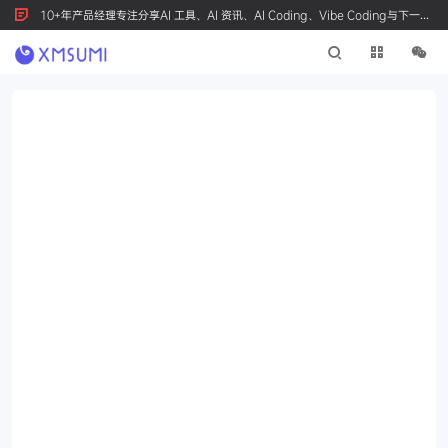
10+年产品经理专注分享AI 工具、AI 资讯、AI Coding、Vibe Coding与下一代
产品创新，按 Ctrl+D 收藏我们