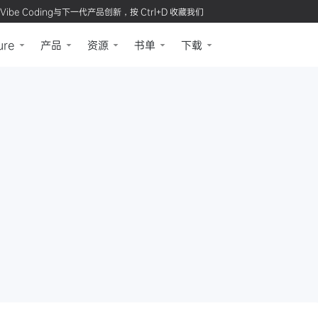
Vibe Coding与下一代产品创新，按 Ctrl+D 收藏我们
ure
产品
资源
书单
下载