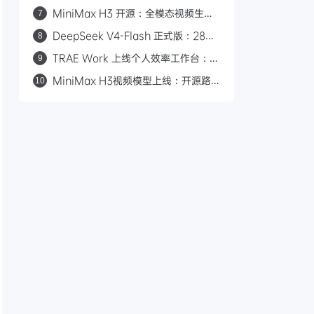
Flash：2.8 万亿参数与 50 倍价差的
MiniMax H3 开源：全模态视频生成
7
路线之争
模型，支持 2K/15 秒/立体声
DeepSeek V4-Flash 正式版：284B
8
参数九项 Agent 测试全胜，对标
TRAE Work 上线个人效率工作台：一
9
Claude Opus 4.8
键复刻、进度可视化、多端适配
MiniMax H3视频模型上线：开源路
10
线、多模态输入、0.23元/秒对标
Seedance