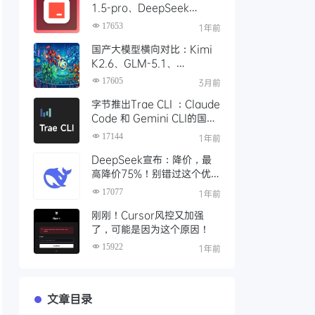
1.5-pro、DeepSeek
R1/V3模型，对比 Trae 国际
17653
1年前
版有什么不同
国产大模型横向对比：Kimi
K2.6、GLM-5.1、
Qwen3、MiniMax M2 四
17605
3月前
大模型选型指南
字节推出Trae CLI ：Claude
Code 和 Gemini CLI的国产
平替 ？手把手教你如何安装
17144
1年前
Trae Agent
DeepSeek宣布：降价，最
高降价75%！别错过这个优
惠时段，赶紧充值
17077
1年前
刚刚！Cursor风控又加强
了，可能是因为这个原因！
15922
1年前
文章目录