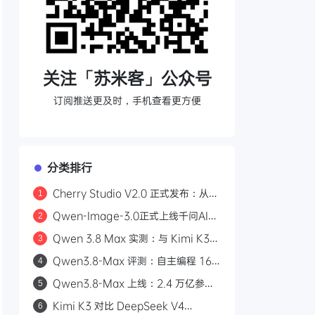
关注「苏米客」公众号
订阅推送更及时，手机查看更方便
分类排行
Cherry Studio V2.0 正式发布：从
1
AI 聊天客户端到 Agent 自主执行的全
Qwen-Image-3.0正式上线千问AI平
2
能工作站
台：Arena.ai文生图榜单国内第一，
Qwen 3.8 Max 实测：与 Kimi K3
3
4.5k token复杂版面一次生成
三场景对比，工程严谨度更胜一筹
Qwen3.8-Max 评测：自主编程 16
4
天、2.4 万亿参数，能否挑战 GPT？
Qwen3.8-Max 上线：2.4 万亿参
5
数，自主编程 16 天，API 首发千问
Kimi K3 对比 DeepSeek V4
6
AI 平台