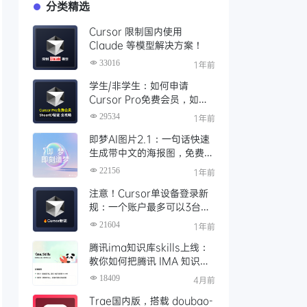
分类精选
Cursor 限制国内使用
Claude 等模型解决方案！
33016
1年前
学生/非学生：如何申请
Cursor Pro免费会员，如何
通过SheerID验证快速激活全
29534
1年前
攻略
即梦AI图片2.1：一句话快速
生成带中文的海报图，免费AI
文生图、视频工具、AIGC创
22156
1年前
作工具
注意！Cursor单设备登录新
规：一个账户最多可以3台设
备登录，且限制单点登录
21604
1年前
腾讯ima知识库skills上线：
教你如何把腾讯 IMA 知识库
接入 OpenClaw 一步打通
18409
4月前
Trae国内版，搭载 doubao-