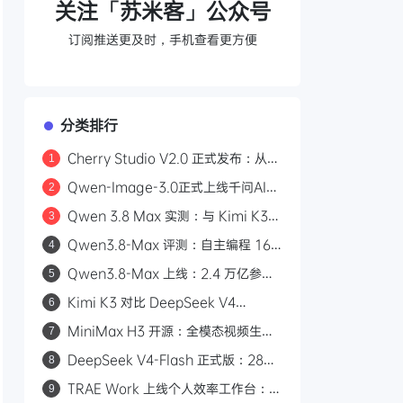
关注「苏米客」公众号
订阅推送更及时，手机查看更方便
分类排行
Cherry Studio V2.0 正式发布：从
1
AI 聊天客户端到 Agent 自主执行的全
Qwen-Image-3.0正式上线千问AI平
2
能工作站
台：Arena.ai文生图榜单国内第一，
Qwen 3.8 Max 实测：与 Kimi K3
3
4.5k token复杂版面一次生成
三场景对比，工程严谨度更胜一筹
Qwen3.8-Max 评测：自主编程 16
4
天、2.4 万亿参数，能否挑战 GPT？
Qwen3.8-Max 上线：2.4 万亿参
5
数，自主编程 16 天，API 首发千问
Kimi K3 对比 DeepSeek V4
6
AI 平台
Flash：2.8 万亿参数与 50 倍价差的
MiniMax H3 开源：全模态视频生成
7
路线之争
模型，支持 2K/15 秒/立体声
DeepSeek V4-Flash 正式版：284B
8
参数九项 Agent 测试全胜，对标
TRAE Work 上线个人效率工作台：一
9
Claude Opus 4.8