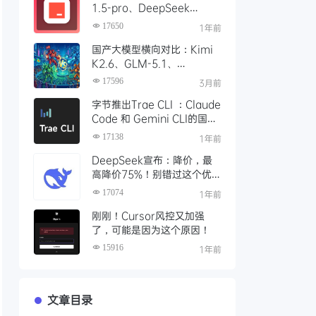
1.5-pro、DeepSeek
R1/V3模型，对比 Trae 国际
17650
1年前
版有什么不同
国产大模型横向对比：Kimi
K2.6、GLM-5.1、
Qwen3、MiniMax M2 四
17596
3月前
大模型选型指南
字节推出Trae CLI ：Claude
Code 和 Gemini CLI的国产
平替 ？手把手教你如何安装
17138
1年前
Trae Agent
DeepSeek宣布：降价，最
高降价75%！别错过这个优
惠时段，赶紧充值
17074
1年前
刚刚！Cursor风控又加强
了，可能是因为这个原因！
15916
1年前
文章目录