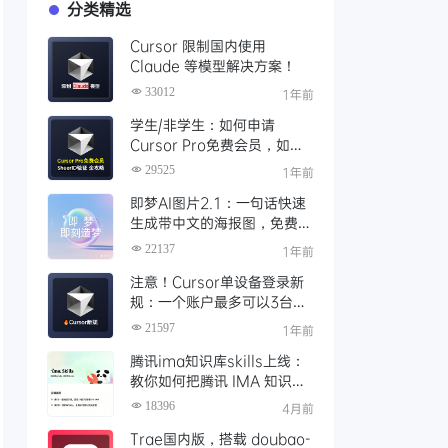
分类精选
Cursor 限制国内使用
Claude 等模型解决方案！
33012
1年前
学生/非学生：如何申请
Cursor Pro免费会员，如何
通过SheerID验证快速激活全
29525
1年前
攻略
即梦AI图片2.1：一句话快速
生成带中文的海报图，免费AI
文生图、视频工具、AIGC创
22137
1年前
作工具
注意！Cursor单设备登录新
规：一个账户最多可以3台设
备登录，且限制单点登录
21597
1年前
腾讯ima知识库skills上线：
教你如何把腾讯 IMA 知识库
接入 OpenClaw 一步打通
18396
4月前
Trae国内版，搭载 doubao-