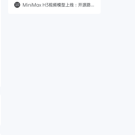
键复刻、进度可视化、多端适配
MiniMax H3视频模型上线：开源路
10
线、多模态输入、0.23元/秒对标
Seedance