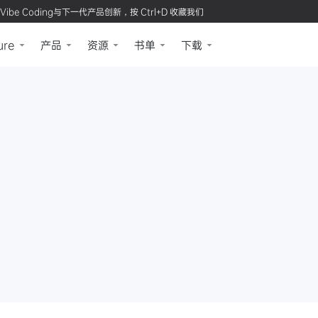
Vibe Coding与下一代产品创新，按 Ctrl+D 收藏我们
ure
产品
资源
书单
下载