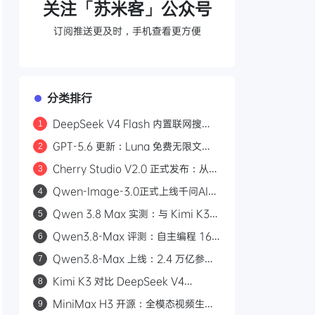
关注「苏米客」公众号
订阅推送更及时，手机查看更方便
分类排行
DeepSeek V4 Flash 内置联网搜
1
索：Responses API 原生支持
GPT-5.6 更新：Luna 免费无限文
2
web_search，Codex 可直接调用
本，Sol 统一付费 Chat 快答与深思
Cherry Studio V2.0 正式发布：从
3
AI 聊天客户端到 Agent 自主执行的全
Qwen-Image-3.0正式上线千问AI平
4
能工作站
台：Arena.ai文生图榜单国内第一，
Qwen 3.8 Max 实测：与 Kimi K3
5
4.5k token复杂版面一次生成
三场景对比，工程严谨度更胜一筹
Qwen3.8-Max 评测：自主编程 16
6
天、2.4 万亿参数，能否挑战 GPT？
Qwen3.8-Max 上线：2.4 万亿参
7
数，自主编程 16 天，API 首发千问
Kimi K3 对比 DeepSeek V4
8
AI 平台
Flash：2.8 万亿参数与 50 倍价差的
MiniMax H3 开源：全模态视频生成
9
路线之争