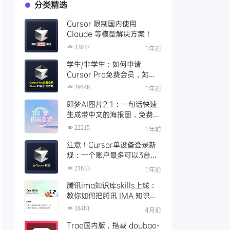
分类精选
Cursor 限制国内使用
Claude 等模型解决方案！
33037
1年前
学生/非学生：如何申请
Cursor Pro免费会员，如何
通过SheerID验证快速激活全
29546
1年前
攻略
即梦AI图片2.1：一句话快速
生成带中文的海报图，免费AI
文生图、视频工具、AIGC创
22215
1年前
作工具
注意！Cursor单设备登录新
规：一个账户最多可以3台设
备登录，且限制单点登录
21633
1年前
腾讯ima知识库skills上线：
教你如何把腾讯 IMA 知识库
接入 OpenClaw 一步打通
18461
4月前
Trae国内版，搭载 doubao-