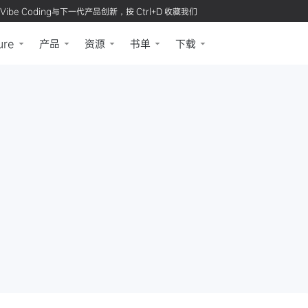
Vibe Coding与下一代产品创新，按 Ctrl+D 收藏我们
ure
产品
资源
书单
下载