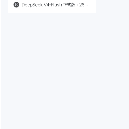
模型，支持 2K/15 秒/立体声
DeepSeek V4-Flash 正式版：284B
10
参数九项 Agent 测试全胜，对标
Claude Opus 4.8