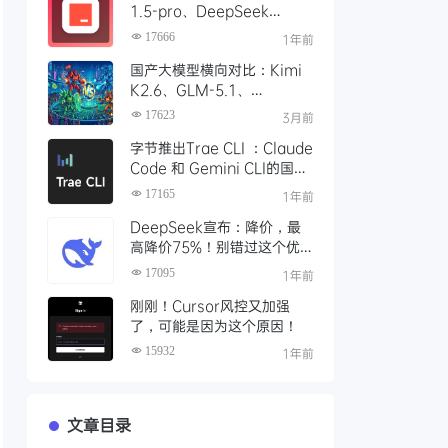
1.5-pro、DeepSeek
R1/V3模型，对比 Trae 国际
17666
1年前
版有什么不同
国产大模型横向对比：Kimi
K2.6、GLM-5.1、
Qwen3、MiniMax M2 四
17623
3月前
大模型选型指南
字节推出Trae CLI ：Claude
Code 和 Gemini CLI的国产
平替 ？手把手教你如何安装
17165
1年前
Trae Agent
DeepSeek宣布：降价，最
高降价75%！别错过这个优
惠时段，赶紧充值
17095
1年前
刚刚！Cursor风控又加强
了，可能是因为这个原因！
15932
1年前
文章目录