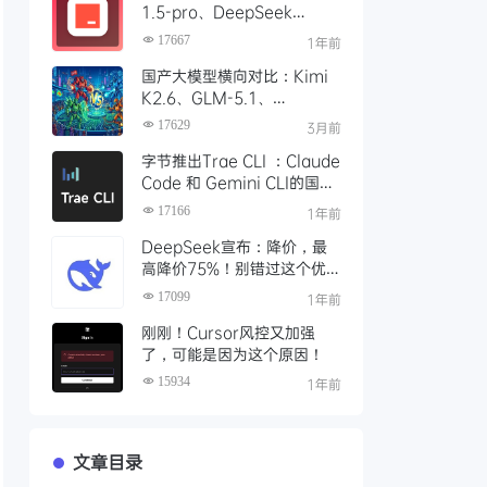
1.5-pro、DeepSeek
R1/V3模型，对比 Trae 国际
17667
1年前
版有什么不同
国产大模型横向对比：Kimi
K2.6、GLM-5.1、
Qwen3、MiniMax M2 四
17629
3月前
大模型选型指南
字节推出Trae CLI ：Claude
Code 和 Gemini CLI的国产
平替 ？手把手教你如何安装
17166
1年前
Trae Agent
DeepSeek宣布：降价，最
高降价75%！别错过这个优
惠时段，赶紧充值
17099
1年前
刚刚！Cursor风控又加强
了，可能是因为这个原因！
15934
1年前
文章目录