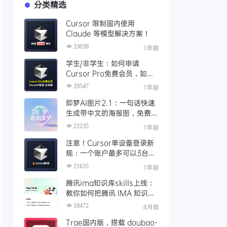
分类精选
Cursor 限制国内使用
Claude 等模型解决方案！
33039
1年前
学生/非学生：如何申请
Cursor Pro免费会员，如何
通过SheerID验证快速激活全
29547
1年前
攻略
即梦AI图片2.1：一句话快速
生成带中文的海报图，免费AI
文生图、视频工具、AIGC创
22235
1年前
作工具
注意！Cursor单设备登录新
规：一个账户最多可以3台设
备登录，且限制单点登录
21635
1年前
腾讯ima知识库skills上线：
教你如何把腾讯 IMA 知识库
接入 OpenClaw 一步打通
18472
4月前
Trae国内版，搭载 doubao-