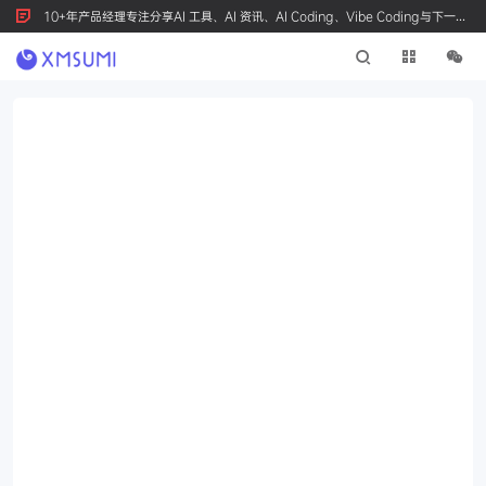
10+年产品经理专注分享AI 工具、AI 资讯、AI Coding、Vibe Coding与下一代
产品创新，按 Ctrl+D 收藏我们