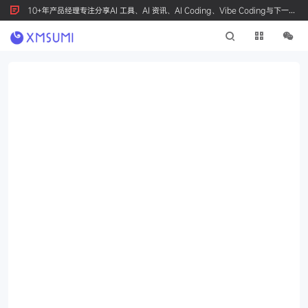
10+年产品经理专注分享AI 工具、AI 资讯、AI Coding、Vibe Coding与下一代
产品创新，按 Ctrl+D 收藏我们