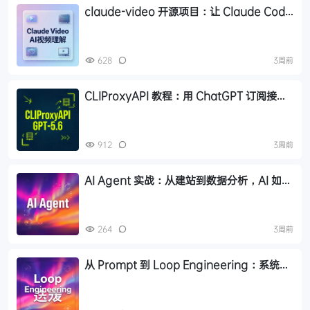
claude-video 开源项目：让 Claude Code
真正看懂视频，支持 YouTube 和本地视频
628
3周前
CLIProxyAPI 教程：用 ChatGPT 订阅接入
Claude Code，调用 GPT-5.6 模型
912
3周前
AI Agent 实战：从建站到数据分析，AI 如何
从文本对话转向自主行动
264
3周前
从 Prompt 到 Loop Engineering：系统讲
解 AI 循环的三个阶段与六大核心组件