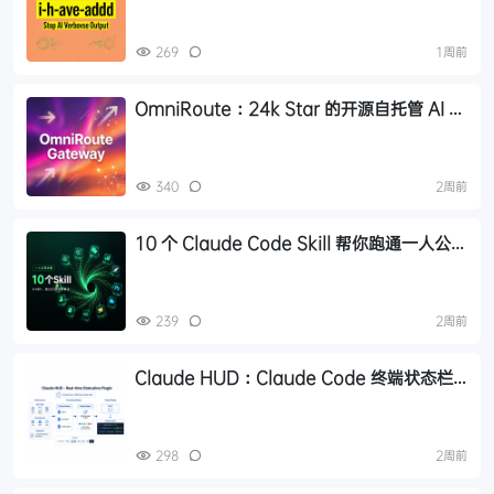
269
1周前
OmniRoute：24k Star 的开源自托管 AI 网
关，聚合 278 提供商免费额度，Token 压缩
最高省 95%
340
2周前
10 个 Claude Code Skill 帮你跑通一人公司
创业链路
239
2周前
Claude HUD：Claude Code 终端状态栏
插件，实时监控上下文与Token用量
298
2周前