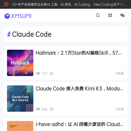
10+年产品经理专注分享AI 工具、AI 资讯、AI Coding、Vibe Coding与下一代
产品创新，按 Ctrl+D 收藏我们
#
Claude Code
Hallmark：2.1万Star的AI编程Skill，57道
检测关卡告别AI味前端页面设计
137
3天前
Claude Code 接入免费 Kimi K3，Modal
平台每月 30 美元额度教程
266
6天前
i-have-adhd：让 AI 闭嘴少废话的 Claude
Code 开源 Skill