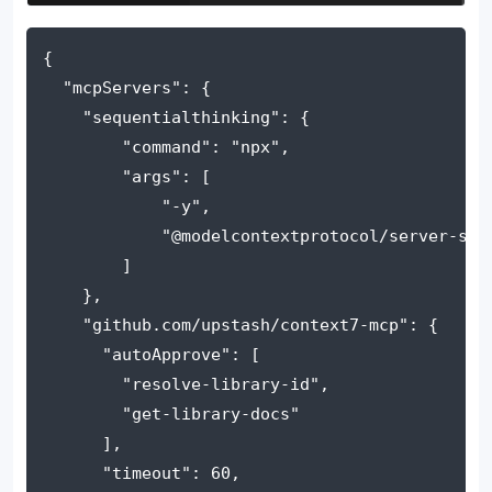
{
  "mcpServers": {
    "sequentialthinking": {
        "command": "npx",
        "args": [
            "-y",
            "@modelcontextprotocol/server-seq
        ]
    },
    "github.com/upstash/context7-mcp": {
      "autoApprove": [
        "resolve-library-id",
        "get-library-docs"
      ],
      "timeout": 60,