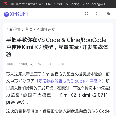
10+年产品经理专注分享AI 工具、AI 资讯、AI Coding、Vibe Coding与下一代
产品创新，按 Ctrl+D 收藏我们
当前位置：
首页
»
AI编程开发
手把手教你在VS Code & Cline/RooCode
中使用Kimi K2 模型，配置实录+开发实战体
验
1年前
AI编程开发
17060
0
苏米这篇文章是基于Kimi的官方的配置文档实操体验的，前
文中苏米分享了《
万亿参数能否成为Claude 4 平替？
》所
以接入我们常用的开发环境，在实测一下这个传说中“代码能
力超强”的国产大模型——
Kimi K2（kimi-k2-0711-
preview）
。
这次的目标很明确：我要把它接入到我最熟悉的 VS Code