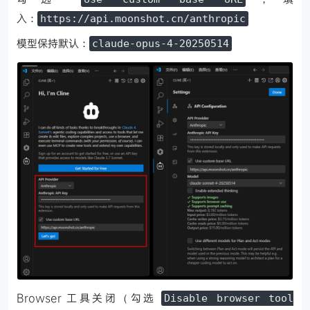
入：
https://api.moonshot.cn/anthropic
模型保持默认：
claude-opus-4-20250514
Browser 工具关闭（勾选
Disable browser tool