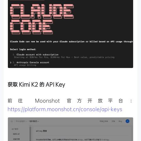
获取 Kimi K2 的 API Key
前往 Moonshot 官方开放平台：
https://platform.moonshot.cn/console/api-keys