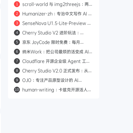
scroll-world 与 img2threejs：两个
1
炫酷的 GitHub 开源项目，让 AI 帮你
Humanizer-zh：专治中文写作 AI 味
2
做网页和 3D 模型
的开源 Skill，14.6k Star
SenseNova U1.5-Lite-Preview 开
3
源：8B 轻量级统一多模态模型，支持
Cherry Studio V2 进阶玩法：
4
4K 图像生成与编辑
Agent 自主执行、MCP 集成与 Skill
京东 JoyCode 限时免费：每月
5
生态
10000 积分，支持 GLM-5.1 等多款
纳米Work：把公司最烦的活变成 AI
6
大模型
专家，一人公司也能组建 AI 班子
Cloudflare 开源企业级 Agent 工作
7
平台 Cloudflare OS
Cherry Studio V2.0 正式发布：从
8
AI 聊天客户端到 Agent 自主执行的全
OJO：专注产品原型设计的 AI
9
能工作站
Agent，一句话生成可交互原型
human-writing：卡兹克开源活人感
10
写作 Skill，从材料到推进消除 AI 味