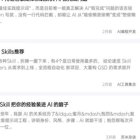
一套"最佳实践提示词"，而是目前唯一能真正解决 AI"假完成"问题的语言级
wn 写就，没有一行代码拦截，却能让 AI 从"能偷懒就偷懒"变成"想偷懒
…
2月前
AI编程开发
Skills推荐
过各种Skill，折腾一圈下来，有4个是日常使用最多的。 结论速览 Skill
owers 从需求到上线，全流程自动化 新项目、大重构 GSD 扔需求就开
2月前
AI工具集合
ill 把你的经验装进 AI 的脑子
，我跟 AI 的关系经历了&ldquo;蜜月&mdash;抱怨&mdash;复
期全靠提示词工程，讲明身份、风格、步骤，AI 就能干活；抱怨期每次开
是一位…
3月前
苏米杂谈