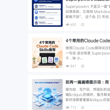
Superpowers 不是又
纪律系统。它用纯 Markdo
都做不到"。 这个由 30 年经
605
4个常用的Claude Code 
使用Claude Code期间试
一句话 适合场景 Superp
干，快 小…
847
别再一遍遍喂提示词：用 Sk
做内容、写产品、带团队的这些年
婚&rdquo;的循环。蜜月
新对话都要重复&ldquo;你
713