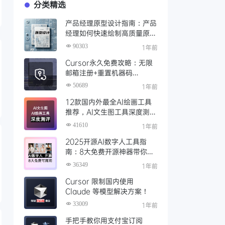
分类精选
产品经理原型设计指南：产品
经理如何快速绘制高质量原
型？（附步骤与资源）
90303
1年前
Cursor永久免费攻略：无限
邮箱注册+重置机器码
+Cursor试用期重置工具实现
50689
1年前
永久免费使用
12款国内外最全AI绘画工具
推荐，AI文生图工具深度测评
与场景化对比
41610
1年前
2025开源AI数字人工具指
南：8大免费开源神器带你免
费解锁可商用的AI数字人
36349
1年前
Cursor 限制国内使用
Claude 等模型解决方案！
33009
1年前
手把手教你用支付宝订阅