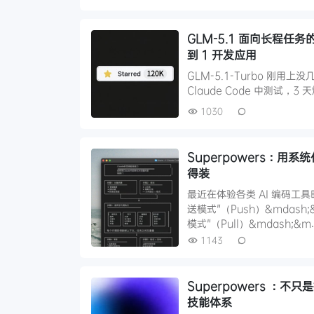
GLM-5.1 面向长程任务的
到 1 开发应用
GLM-5.1-Turbo 刚用上
Claude Code 中测试，3 
1030
Superpowers：用系
得装
最近在体验各类 AI 编码工
送模式"（Push）&mdas
模式"（Pull）&mdash;&m
1143
Superpowers ：不只是提示词库，这个
技能体系