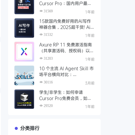
Cursor Pro：国内用户最全
开通教程（附取消自动扣费）
31569
1年前
15款国内免费好用的AI写作
神器合集，2025超干货! Ai
写作工具推荐，支持论文长文
31532
1年前
Axure RP 11 免费激活指南
（共享激活码、授权码）以及
永久激活方法分享
31203
1年前
10 个主流 AI Agent Skill 市
场平台横向对比：
Clawhub、Skillsmp、
30116
3月前
SkillHub 哪家强？
学生/非学生：如何申请
Cursor Pro免费会员，如何
通过SheerID验证快速激活全
29520
1年前
攻略
分类排行