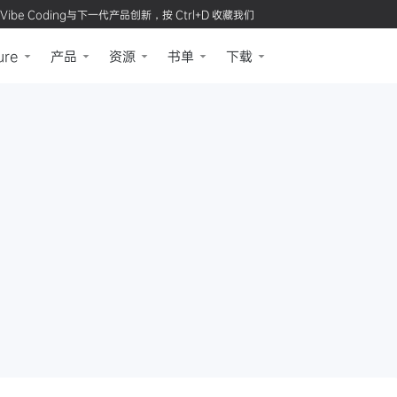
Vibe Coding与下一代产品创新，按 Ctrl+D 收藏我们
ure
产品
资源
书单
下载