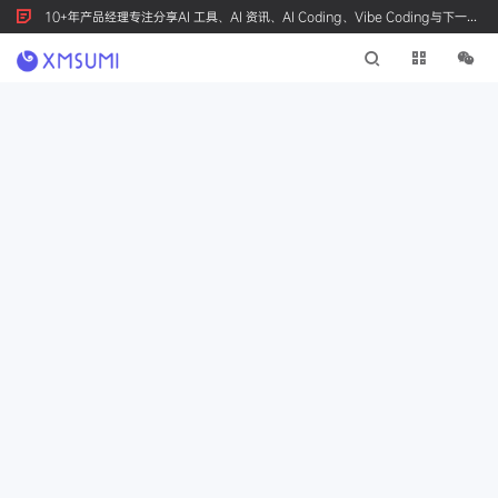
10+年产品经理专注分享AI 工具、AI 资讯、AI Coding、Vibe Coding与下一代
产品创新，按 Ctrl+D 收藏我们