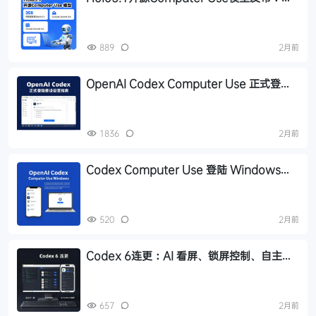
35B版性能超越Qwen3.5、Claude
Sonnet 4.6
889
2月前
OpenAI Codex Computer Use 正式登陆
Windows，附完整设置指南
1836
2月前
Codex Computer Use 登陆 Windows：
手机远程调度 AI 成为现实
520
2月前
Codex 6连更：AI 看屏、锁屏控制、自主干
一整天
657
2月前