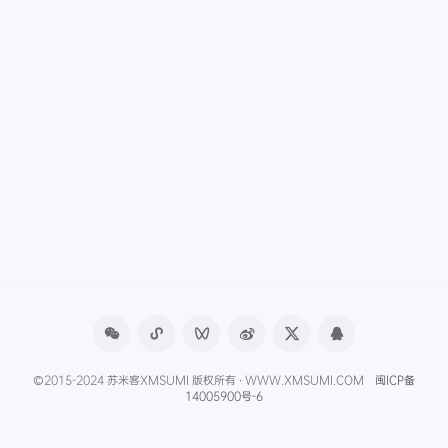
©2015-2024 苏米客XMSUMI 版权所有 · WWW.XMSUMI.COM
闽ICP备
14005900号-6
微信文章助手
程序库
免费影视APP
免费字体下载
产品经理导航
爱克硕儿
产品经理AI资讯
Axure元件库下载