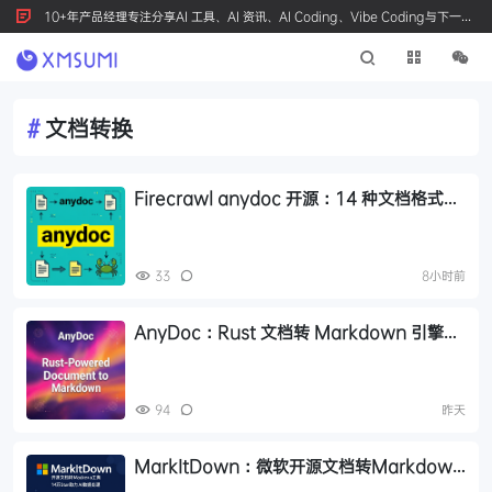
10+年产品经理专注分享AI 工具、AI 资讯、AI Coding、Vibe Coding与下一代
产品创新，按 Ctrl+D 收藏我们
#
文档转换
Firecrawl anydoc 开源：14 种文档格式转
Markdown，比 LibreOffice 快 256 倍
33
8小时前
AnyDoc：Rust 文档转 Markdown 引擎，
性能碾压 MarkItDown
94
昨天
MarkItDown：微软开源文档转Markdown
工具，14万Star助力AI数据处理