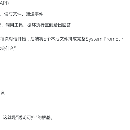
API）
请求、读写文件、推送事件
理请求、调用工具、循环执行直到给出回答
。每次对话开始，后端将6个本地文件拼成完整System Prompt：
"你会什么"
协议
。这就是"透明可控"的根基。