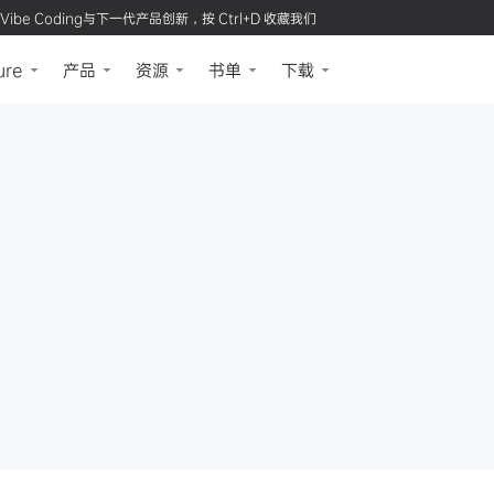
Vibe Coding与下一代产品创新，按 Ctrl+D 收藏我们
ure
产品
资源
书单
下载