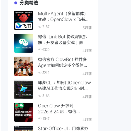
分类精选
Multi-Agent（多智能体）
实战：OpenClaw x 飞书机
器人，为每个业务场景打造专
7157
5月前
属多Agent项目协作群
微信 iLink Bot 协议深度拆
解：开发者必备实战手册
6320
4月前
微信官方 ClawBot 插件多
Agent如何绑定多个微信
号？让全家人都用上了
5212
4月前
OpenClaw！
即梦CLI：如何用OpenClaw
搭建AI工作流实现24小时自
动化生图、生视频创作
5188
4月前
OpenClaw 升级到
2026.3.24 后，微信
ClawBot 插件更新指南
4547
4月前
Star-Office-UI：用像素办