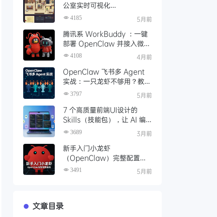
公室实时可视化
OpenClaw（小龙虾）的工
4185
5月前
作状态
腾讯系 WorkBuddy ：一键
部署 OpenClaw 并接入微
信，扫码即用，体验丝滑
4108
4月前
OpenClaw 飞书多 Agent
实战：一只龙虾不够用？教你
养一池子龙虾
3797
5月前
7 个高质量前端UI设计的
Skills（技能包），让 AI 编
程生成高质量UI代码
3689
3月前
新手入门小龙虾
（OpenClaw）完整配置指
南
3491
5月前
文章目录