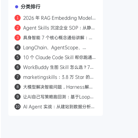
分类排行
2026 年 RAG Embedding Model
1
选型指南：六类场景与三条过时经验
Agent Skills 沉淀企业 SOP：从静态
2
文档到可调度知识资产
具身智能 7 个核心概念通俗讲解：从
3
VLM、VLN 到世界模型
LangChain、AgentScope、
4
Mem0 深度横评：谁才是 Agent 的
10 个 Claude Code Skill 帮你跑通一
5
真正记忆系统？
人公司创业链路
WorkBuddy 生图 Skill 怎么选？7个
6
工具和 5大模型一次讲清
marketingskills：3.8 万 Star 的开
7
源营销技能库，给 AI Agent 装上营销
大模型解决智能问题，Harness解决
8
专家大脑
交付问题
让AI自己写策略跑回测：基于Loop
9
Engineering的量化开发范式
AI Agent 实战：从建站到数据分析，
10
AI 如何从文本对话转向自主行动