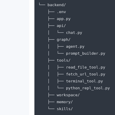
└── backend/

    ├── .env

    ├── app.py

    ├── api/

    │   └── chat.py

    ├── graph/

    │   ├── agent.py

    │   └── prompt_builder.py

    ├── tools/

    │   ├── read_file_tool.py

    │   ├── fetch_url_tool.py

    │   ├── terminal_tool.py

    │   └── python_repl_tool.py

    ├── workspace/

    ├── memory/
