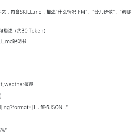
内含SKILL.md，描述"什么情况下用"、"分几步做"、"调哪
句描述（约30 Token）
LL.md说明书
t_weather技能
)
ijing?format=j1，解析JSON..."
%"