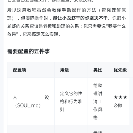
所以这篇教程虽然会教你手动操作的方法（帮你理解原
理），但实际操作时，
能让小龙虾干的你坚决不干
。你跟小
龙虾的关系应该是老板和助理的关系：你只需要说"我要什么
效果"，它来搞定怎么实现。
需要配置的五件事
配置项
用途
类比
优先级
给助
定义它的性
理讲
人设
★★★
格和行为准
清工
（SOUL.md）
必做
则
作风
格
老板