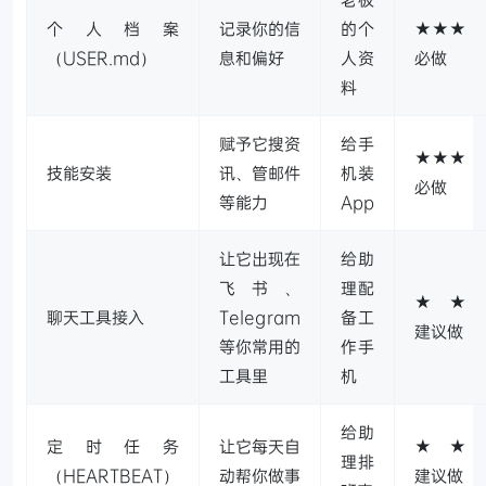
个人档案
记录你的信
的个
★★★
（USER.md）
息和偏好
人资
必做
料
赋予它搜资
给手
★★★
技能安装
讯、管邮件
机装
必做
等能力
App
让它出现在
给助
飞书、
理配
★★
聊天工具接入
Telegram
备工
建议做
等你常用的
作手
工具里
机
给助
定时任务
让它每天自
★★
理排
（HEARTBEAT）
动帮你做事
建议做