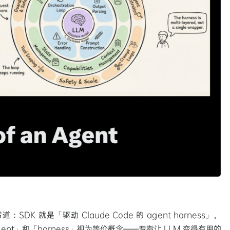
写道：SDK 就是「驱动 Claude Code 的 agent harness」。
gent」和「harness」视为等价概念——专指让 LLM 变得有用的