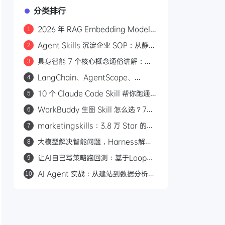
分类排行
2026 年 RAG Embedding Model
1
选型指南：六类场景与三条过时经验
Agent Skills 沉淀企业 SOP：从静态
2
文档到可调度知识资产
具身智能 7 个核心概念通俗讲解：从
3
VLM、VLN 到世界模型
LangChain、AgentScope、
4
Mem0 深度横评：谁才是 Agent 的
10 个 Claude Code Skill 帮你跑通一
5
真正记忆系统？
人公司创业链路
WorkBuddy 生图 Skill 怎么选？7个
6
工具和 5大模型一次讲清
marketingskills：3.8 万 Star 的开
7
源营销技能库，给 AI Agent 装上营销
大模型解决智能问题，Harness解决
8
专家大脑
交付问题
让AI自己写策略跑回测：基于Loop
9
Engineering的量化开发范式
AI Agent 实战：从建站到数据分析，
10
AI 如何从文本对话转向自主行动