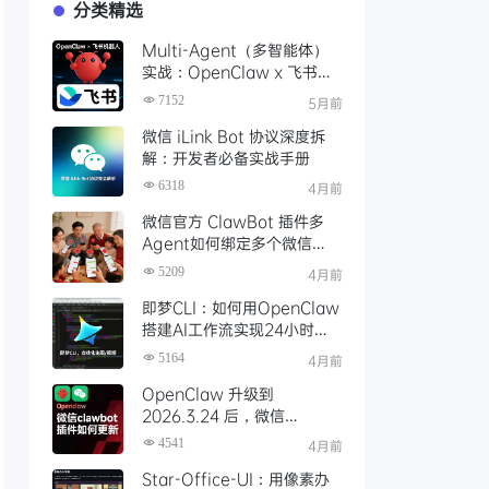
分类精选
Multi-Agent（多智能体）
实战：OpenClaw x 飞书机
器人，为每个业务场景打造专
7152
5月前
属多Agent项目协作群
微信 iLink Bot 协议深度拆
解：开发者必备实战手册
6318
4月前
微信官方 ClawBot 插件多
Agent如何绑定多个微信
号？让全家人都用上了
5209
4月前
OpenClaw！
即梦CLI：如何用OpenClaw
搭建AI工作流实现24小时自
动化生图、生视频创作
5164
4月前
OpenClaw 升级到
2026.3.24 后，微信
ClawBot 插件更新指南
4541
4月前
Star-Office-UI：用像素办