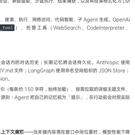
 验证、参数提取、沙盒执行、结果捕获，以及将结果格式化为 LM
作、搜索、执行、网络访问、代码智能、子 Agent 生成。OpenAI
）、托管工具（WebSearch、CodeInterpreter、
_tool
话内的对话历史；长期记忆跨会话持久化。Anthropic 使用
.md 文件；LangGraph 使用命名空间组织的 JSON Store；
sion。
级索引（每条约 150 字符，始终加载）、按需拉取的详细主题文件、
原则：Agent 把自己的记忆视为「提示」，在行动前会对照实际
是
上下文腐烂
——当关键内容落在窗口中间位置时，模型性能下降