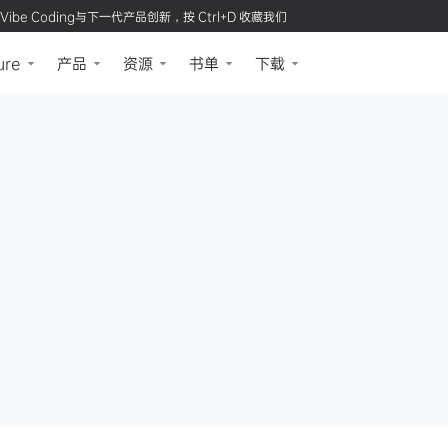
Vibe Coding与下一代产品创新，按 Ctrl+D 收藏我们
ure
产品
资源
书单
下载