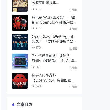
公室实时可视化
OpenClaw（小龙虾）的工
4183
5月前
作状态
腾讯系 WorkBuddy ：一键
部署 OpenClaw 并接入微
信，扫码即用，体验丝滑
4102
4月前
OpenClaw 飞书多 Agent
实战：一只龙虾不够用？教你
养一池子龙虾
3796
5月前
7 个高质量前端UI设计的
Skills（技能包），让 AI 编
程生成高质量UI代码
3687
3月前
新手入门小龙虾
（OpenClaw）完整配置指
南
3490
5月前
文章目录