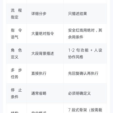
流程
详细分步
只描述结果
指定
指令
安全红线用绝对，其
大量绝对指令
语气
余用条件
角色
1-2 句功能 + 人设
大段背景描述
定义
协作风格
多步
直接执行
先回复确认再执行
任务
停止
通常省略
必须明确定义
条件
7 段式骨架（按需裁