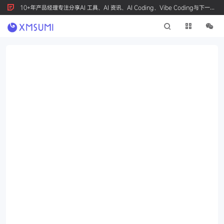
10+年产品经理专注分享AI 工具、AI 资讯、AI Coding、Vibe Coding与下一代
产品创新，按 Ctrl+D 收藏我们