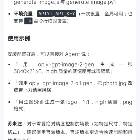
generate_image.js 与 generate_image.py）
环境变量
：
（一次设置，全局可用；也
APIYI_API_KEY
支持
命令行临时覆盖）
-k
使用示例
安装配置好后，可以直接对 Agent 说：
「用 apiyi-gpt-image-2-gen 生成一张
3840x2160、high 质量的赛博朋克城市壁纸」
「调用 apiyi-gpt-image-2-all-gen，把 photo.jpg 改
成吉卜力动画风格」
「用生图Skill 生成一张 logo，1:1，high 质量，png
格式」
苏米注
：对于需要绝对精度控制的场景（如特定尺寸、特定
格式），建议使用官转版本。官逆版本更适合快速出图和自