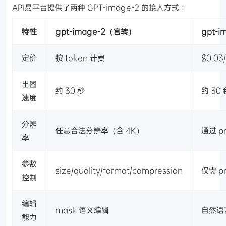
API易平台提供了两种 GPT-image-2 的接入方式：
特性
gpt-image-2（官转）
gpt-i
定价
按 token 计费
$0.03
出图
约 30 秒
约 30 
速度
分辨
任意合法分辨率（含 4K）
通过 p
率
参数
size/quality/format/compression
仅需 p
控制
编辑
mask 语义编辑
自然语
能力