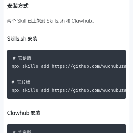
安装方式
两个 Skill 已上架到 Skills.sh 和 Clawhub。
Skills.sh 安装
# 官逆版

npx skills add https://github.com/wuchubuzai2
# 官转版

npx skills add https://github.com/wuchubuzai2
Clawhub 安装
# 官逆版
