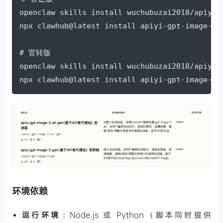
openclaw skills install wuchubuzai2018/apiyi-g
npx clawhub@latest install apiyi-gpt-image-2-a
# 官转版

openclaw skills install wuchubuzai2018/apiyi-g
npx clawhub@latest install apiyi-gpt-image-2-
环境依赖
运行环境
：Node.js 或 Python（脚本同时提供