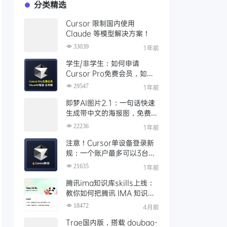
分类精选
Cursor 限制国内使用
Claude 等模型解决方案！
33039
1年前
学生/非学生：如何申请
Cursor Pro免费会员，如何
通过SheerID验证快速激活全
29547
1年前
攻略
即梦AI图片2.1：一句话快速
生成带中文的海报图，免费AI
文生图、视频工具、AIGC创
22236
1年前
作工具
注意！Cursor单设备登录新
规：一个账户最多可以3台设
备登录，且限制单点登录
21635
1年前
腾讯ima知识库skills上线：
教你如何把腾讯 IMA 知识库
接入 OpenClaw 一步打通
18472
4月前
Trae国内版，搭载 doubao-