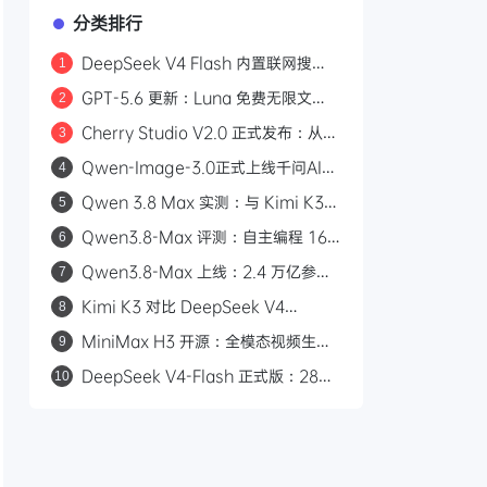
分类排行
DeepSeek V4 Flash 内置联网搜
1
索：Responses API 原生支持
GPT-5.6 更新：Luna 免费无限文
2
web_search，Codex 可直接调用
本，Sol 统一付费 Chat 快答与深思
Cherry Studio V2.0 正式发布：从
3
AI 聊天客户端到 Agent 自主执行的全
Qwen-Image-3.0正式上线千问AI平
4
能工作站
台：Arena.ai文生图榜单国内第一，
Qwen 3.8 Max 实测：与 Kimi K3
5
4.5k token复杂版面一次生成
三场景对比，工程严谨度更胜一筹
Qwen3.8-Max 评测：自主编程 16
6
天、2.4 万亿参数，能否挑战 GPT？
Qwen3.8-Max 上线：2.4 万亿参
7
数，自主编程 16 天，API 首发千问
Kimi K3 对比 DeepSeek V4
8
AI 平台
Flash：2.8 万亿参数与 50 倍价差的
MiniMax H3 开源：全模态视频生成
9
路线之争
模型，支持 2K/15 秒/立体声
DeepSeek V4-Flash 正式版：284B
10
参数九项 Agent 测试全胜，对标
Claude Opus 4.8