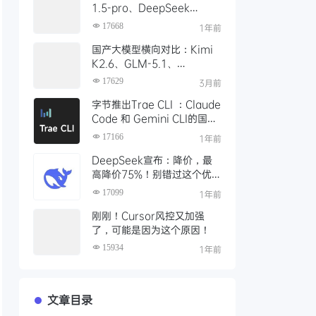
1.5-pro、DeepSeek
R1/V3模型，对比 Trae 国际
17668
1年前
版有什么不同
国产大模型横向对比：Kimi
K2.6、GLM-5.1、
Qwen3、MiniMax M2 四
17629
3月前
大模型选型指南
字节推出Trae CLI ：Claude
Code 和 Gemini CLI的国产
平替 ？手把手教你如何安装
17166
1年前
Trae Agent
DeepSeek宣布：降价，最
高降价75%！别错过这个优
惠时段，赶紧充值
17099
1年前
刚刚！Cursor风控又加强
了，可能是因为这个原因！
15934
1年前
文章目录