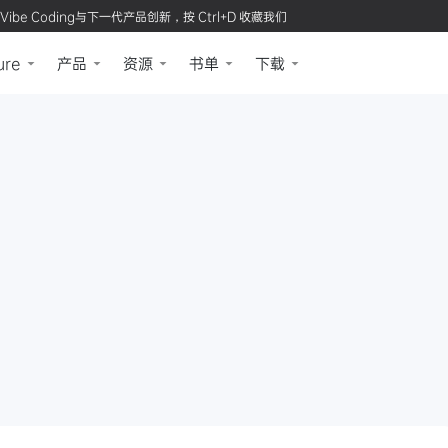
Vibe Coding与下一代产品创新，按 Ctrl+D 收藏我们
ure
产品
资源
书单
下载