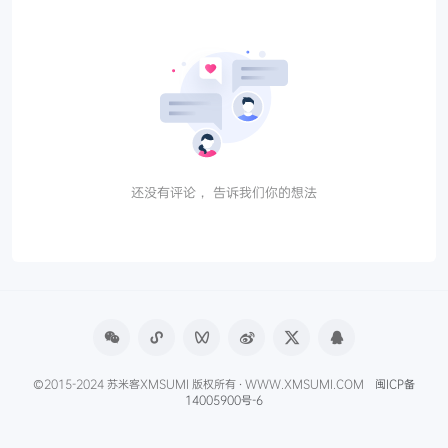
还没有评论， 告诉我们你的想法
©2015-2024 苏米客XMSUMI 版权所有 · WWW.XMSUMI.COM
闽ICP备
14005900号-6
微信文章助手
程序库
免费影视APP
免费字体下载
产品经理导航
爱克硕儿
产品经理AI资讯
Axure元件库下载