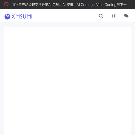
10+年产品经理专注分享AI 工具、AI 资讯、AI Coding、Vibe Coding与下一代
产品创新，按 Ctrl+D 收藏我们