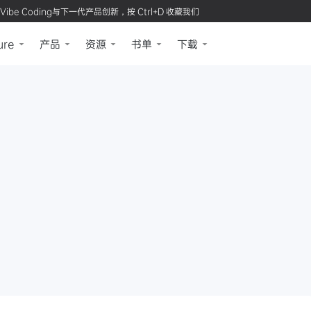
Vibe Coding与下一代产品创新，按 Ctrl+D 收藏我们
ure
产品
资源
书单
下载