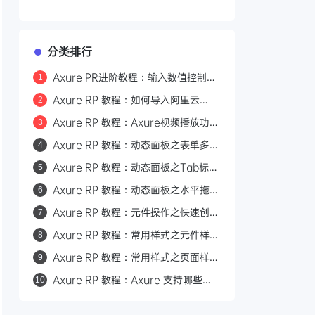
分类排行
Axure PR进阶教程：输入数值控制滑
1
块与拖动滑块动态显示数值交互设计
Axure RP 教程：如何导入阿里云
2
Datav地图，实现Axure地图可视化
Axure RP 教程：Axure视频播放功
3
交互效果
能，高保真原型实现视频交互的详细操
Axure RP 教程：动态面板之表单多级
4
作步骤
联动效果制作
Axure RP 教程：动态面板之Tab标签
5
导航页面切换效果制作
Axure RP 教程：动态面板之水平拖动
6
及展开收起如何实现
Axure RP 教程：元件操作之快速创建
7
单选按钮组或选项组
Axure RP 教程：常用样式之元件样式
8
管理器
Axure RP 教程：常用样式之页面样式
9
管理器
Axure RP 教程：Axure 支持哪些类
10
型的页面布局，如何创建自定义布局