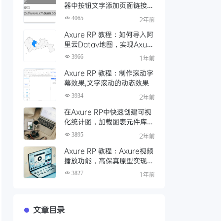
器中按钮文字添加页面链接或
外链设置方法
4065
2年前
Axure RP 教程：如何导入阿
里云Datav地图，实现Axure
地图可视化交互效果
3966
1年前
Axure RP 教程：制作滚动字
幕效果,文字滚动的动态效果
3934
2年前
在Axure RP中快速创建可视
化统计图，加载图表元件库
Axhub Charts
3895
2年前
Axure RP 教程：Axure视频
播放功能，高保真原型实现视
频交互的详细操作步骤
3827
1年前
文章目录