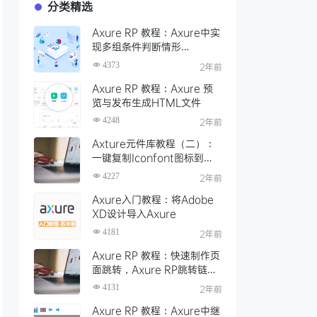
分类精选
Axure RP 教程：Axure中实
现多组条件判断情形
（Case）的使用和设置
4373
2年前
Axure RP 教程：Axure 预
览与发布生成HTML文件
4248
2年前
Axture元件库教程（二）：
一键复制Iconfont图标到
Axure
4227
2年前
Axure入门教程：将Adobe
XD设计导入Axure
4181
2年前
Axure RP 教程：快速制作页
面跳转，Axure RP跳转链接
教程
4131
2年前
Axure RP 教程：Axure中继