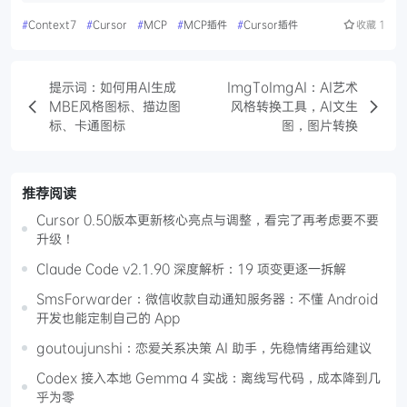
#
Context7
#
Cursor
#
MCP
#
MCP插件
#
Cursor插件
收藏
1
提示词：如何用AI生成
ImgToImgAI：AI艺术
MBE风格图标、描边图
风格转换工具，AI文生
标、卡通图标
图，图片转换
推荐阅读
Cursor 0.50版本更新核心亮点与调整，看完了再考虑要不要
升级！
Claude Code v2.1.90 深度解析：19 项变更逐一拆解
SmsForwarder：微信收款自动通知服务器：不懂 Android
开发也能定制自己的 App
goutoujunshi：恋爱关系决策 AI 助手，先稳情绪再给建议
Codex 接入本地 Gemma 4 实战：离线写代码，成本降到几
乎为零