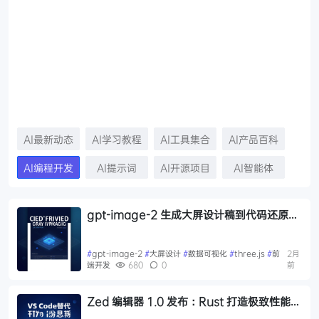
AI最新动态
AI学习教程
AI工具集合
AI产品百科
AI编程开发
AI提示词
AI开源项目
AI智能体
gpt-image-2 生成大屏设计稿到代码还原：
完整实现指南
#
gpt-image-2
#
大屏设计
#
数据可视化
#
three.js
#
前
2月
端开发
680
0
前
Zed 编辑器 1.0 发布：Rust 打造极致性能，
AI 原生体验全面超越 VS Code