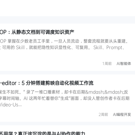
淀企业 SOP：从静态文档到可调度知识资产
SOP 掌握在少数老员工手里，一旦人员流动，整套流程就要从头重建。
t 可用的 Skill，就能把隐性知识显性化、可复用。 Skill、Prompt、
…
1周前
AI智能体
ying-editor：5 分钟搭建剪映自动化视频工作流
生不如死。" 录了一堆口播素材，却卡在后期&mdash;&mdash;反
字幕时间轴。AI 这两年忙着替你"生成"画面，却没人管创作者卡在后期
deo-Us…
2周前
AI编程开发
不用学？真正该沉淀的是与AI协作的能力