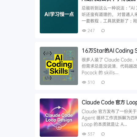
总能听到这么一种说法："A
听还蛮有道理的。 对普通人
一套教程，工具就更新了；
247
16万Star的AI Codi
很多人装了 Claude Cod
但需求总是没说清、代码越改越
Pocock 的 skills…
310
Claude Code 官方
Claude 官方发布了一份关于设计
Agent 循环工作流拆解为
Loop 的本质就是让 A…
337