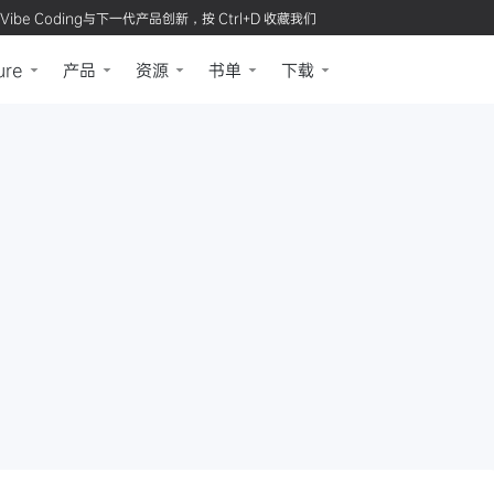
Vibe Coding与下一代产品创新，按 Ctrl+D 收藏我们
ure
产品
资源
书单
下载