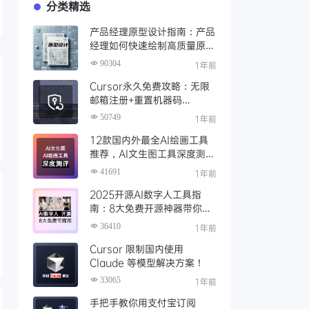
分类精选
产品经理原型设计指南：产品
经理如何快速绘制高质量原
型？（附步骤与资源）
90304
1年前
Cursor永久免费攻略：无限
邮箱注册+重置机器码
+Cursor试用期重置工具实现
50749
1年前
永久免费使用
12款国内外最全AI绘画工具
推荐，AI文生图工具深度测评
与场景化对比
41691
1年前
2025开源AI数字人工具指
南：8大免费开源神器带你免
费解锁可商用的AI数字人
36410
1年前
Cursor 限制国内使用
Claude 等模型解决方案！
33065
1年前
手把手教你用支付宝订阅