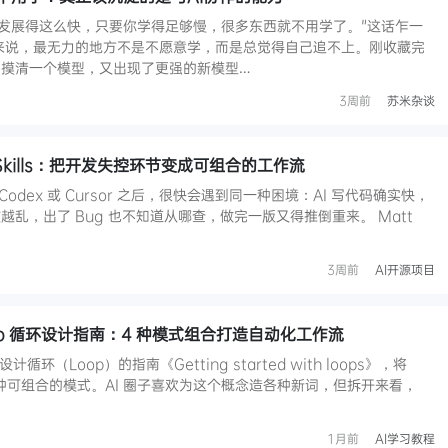
I 发展得这么快，只要你学得足够慢，很多东西就不用学了。"这话乍一
来说，最无力的地方不是不愿意学，而是总觉得自己追不上。刚收藏完
刚摸清一个模型，又出现了更强的新模型…
3周前
苏米杂谈
ng Skills：把开发失控环节变成可组合的工作流
e、Codex 或 Cursor 之后，很快会遇到同一种困境：AI 写代码确实快，
乱，出了 Bug 也不知道从哪查，做完一版又得推倒重来。 Matt
3周前
AI开源项目
 Loop 循环设计指南：4 种模式组合打造自动化工作流
循环（Loop）的指南《Getting started with loops》，将
四种可组合的模式。AI 圈子喜欢为这个概念造各种新词，但拆开来看，
1月前
AI学习教程