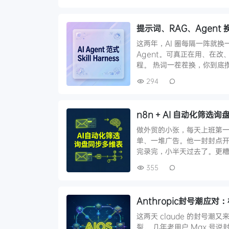
提示词、RAG、Agen
这两年，AI 圈每隔一阵就
Agent。可真正在用、在
程。 热词一茬茬换，你到底
294
n8n + AI 自动化筛
做外贸的小张，每天上班第
单、一堆广告。他一封封点开
完录完，小半天过去了。更糟的是
355
Anthropic封号潮应
这两天 claude 的封号
裂。 几年老用户 Max 号