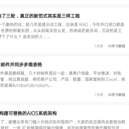
t 换了三轮，真正的新范式其实是三样工程
换一个最热的词。前几年是提示词工程，后来是 RAG，今年开口闭口都是
改、在攒的那套东西，从头到尾没怎么变。热闹追的是名词，沉淀的是工
攒下了什么？ 追名词的人：…
1月前
AI学习教程
选询盘邮件并同步多维表格
一件事是翻邮箱。几十封邮件混在一起：真客户询盘、平台推送、对账
看，挑出真询盘，再把客户公司、产品、数量、国家复制到 Excel。挑
漏&mdash;&mdash;…
1月前
AI学习教程
对：构建可替换的AIOS系统架构
潮又来了，被爆出来专门植入代码识别中国用户，大家的反应画风也是相当割
说封就封，一些 IP 粉转黑疯狂输出情绪，并开始报复性给替代模型引流；