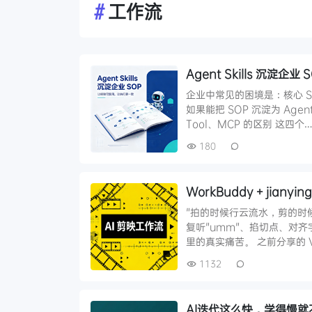
#
工作流
Agent Skills 沉
企业中常见的困境是：核心 
如果能把 SOP 沉淀为 Agen
Tool、MCP 的区别 这四个
180
WorkBuddy + jian
"拍的时候行云流水，剪的时候
复听"umm"、掐切点、对齐
里的真实痛苦。 之前分享的 Vi
1132
AI迭代这么快，学得慢就