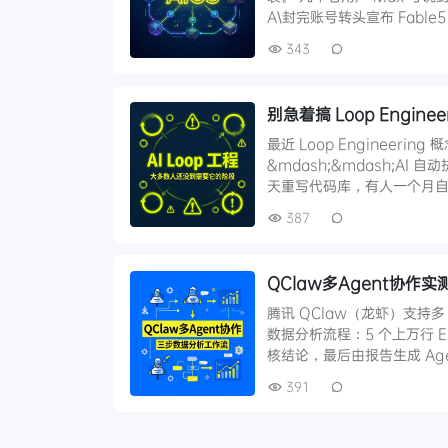
A\封完账号转头宣布 Fable
343
别急着搞 Loop Engi
最近 Loop Engineeri
&mdash;&mdash;
天重写代码库，有人一个月自
387
QClaw多Agent协
腾讯 QClaw（龙虾）支持
数据分析流程：5 个上万行 E
核结论，最后由报告生成 Age
391