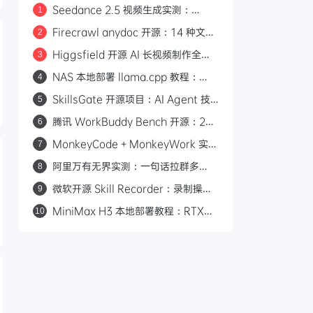
Seedance 2.5 视频生成实测：
1
LibTV 平台 5 分钟长片直出，每秒仅
Firecrawl anydoc 开源：14 种文档
2
0.4 元
格式转 Markdown，比 LibreOffice
Higgsfield 开源 AI 长视频制作全流
3
快 256 倍
程：95 分钟 AI 电影，50 万美金制作
NAS 本地部署 llama.cpp 教程：
4
费全公开
Vulkan 核显加速，流畅运行
SkillsGate 开源项目：AI Agent 技
5
Qwen3.5 模型
能的统一管理器，91000+ 技能一键
腾讯 WorkBuddy Bench 开源：260
6
安装到 18+ 款工具
道 Agent 评测任务 + 2 个自动化
MonkeyCode + MonkeyWork 实
7
Skill
测：GitHub 4K Star 的 AI 开发平
阿里万有无界实测：一句话拉群多
8
台，每天 3000 万免费 Token
Agent 协作的 AI 办公平台
微软开源 Skill Recorder：录制操作
9
自动生成 AI Agent SKILL.md
MiniMax H3 本地部署教程：RTX
10
3060 即可运行，0 成本制作 AI 漫剧