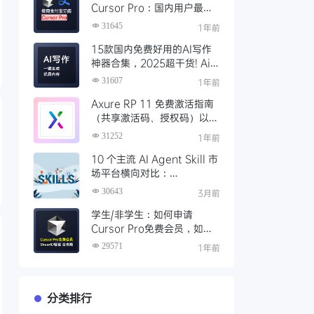
Cursor Pro：国内用户最全
开通教程（附取消自动扣费）
31645
1年前
15款国内免费好用的AI写作
神器合集，2025超干货! Ai
写作工具推荐，支持论文长文
31607
1年前
Axure RP 11 免费激活指南
（共享激活码、授权码）以及
永久激活方法分享
31252
1年前
10 个主流 AI Agent Skill 市
场平台横向对比：
Clawhub、Skillsmp、
30643
3月前
SkillHub 哪家强？
学生/非学生：如何申请
Cursor Pro免费会员，如何
通过SheerID验证快速激活全
29571
1年前
攻略
分类排行